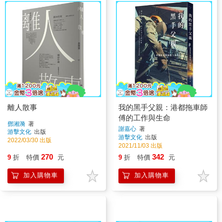
離人散事
我的黑手父親：港都拖車師
傅的工作與生命
鄧湘漪
著
謝嘉心
著
游擊文化
出版
游擊文化
出版
2022/03/30 出版
2021/11/03 出版
270
342
9
折
特價
元
9
折
特價
元
加入購物車
加入購物車