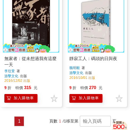
無家者：從未想過我有這麼
靜寂工人：碼頭的日與夜
一天
魏明毅
著
李玟萱
著
游擊文化
出版
游擊文化
出版
2016/10/01 出版
2016/12/02 出版
315
270
9
折
特價
元
9
折
特價
元
加入購物車
加入購物車
1
頁數
1
/1
移至第
頁