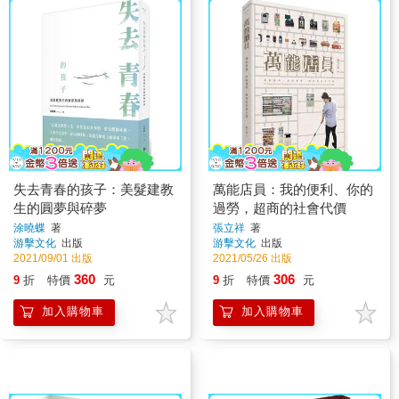
失去青春的孩子：美髮建教
萬能店員：我的便利、你的
生的圓夢與碎夢
過勞，超商的社會代價
涂曉蝶
著
張立祥
著
游擊文化
出版
游擊文化
出版
2021/09/01 出版
2021/05/26 出版
360
306
9
折
特價
元
9
折
特價
元
加入購物車
加入購物車