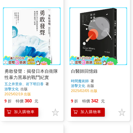
勇敢發聲：揭發日本自衛隊
白醫師回憶錄
性暴力黑幕的戰鬥紀實
時間魔術師
著
五之井里奈、岩下明日香
著
游擊文化
出版
游擊文化
出版
2025/02/05 出版
2025/02/19 出版
360
342
9
折
特價
元
9
折
特價
元
加入購物車
加入購物車