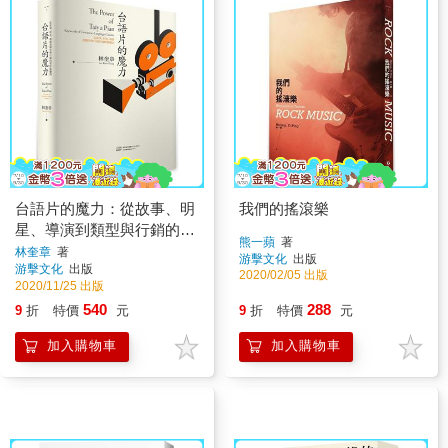
台語片的魔力：從故事、明
我們的搖滾樂
星、導演到類型與行銷的電
熊一蘋
著
影關鍵詞
林奎章
著
游擊文化
出版
游擊文化
出版
2020/02/05 出版
2020/11/25 出版
540
288
9
折
特價
元
9
折
特價
元
加入購物車
加入購物車