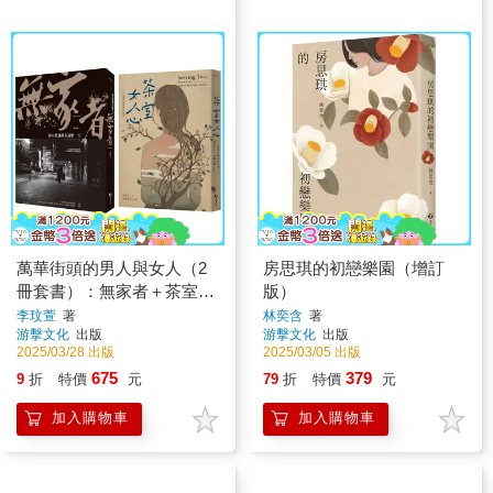
萬華街頭的男人與女人（2
房思琪的初戀樂園（增訂
冊套書）：無家者＋茶室女
版）
人心
李玟萱
著
林奕含
著
游擊文化
出版
游擊文化
出版
2025/03/28 出版
2025/03/05 出版
675
379
9
折
特價
元
79
折
特價
元
加入購物車
加入購物車