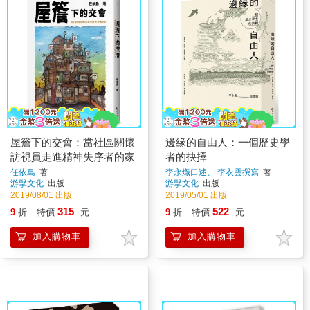
屋簷下的交會：當社區關懷
邊緣的自由人：一個歷史學
訪視員走進精神失序者的家
者的抉擇
任依島
著
李永熾口述、 李衣雲撰寫
著
游擊文化
出版
游擊文化
出版
2019/08/01 出版
2019/05/01 出版
315
522
9
折
特價
元
9
折
特價
元
加入購物車
加入購物車