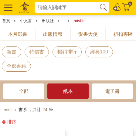
0
首頁
＞
中文書
＞
出版社
＞
＞
misfits
本月選書
出版情報
愛書大使
折扣專區
新書
特價書
暢銷排行
經典100
全部書籍
全部
紙本
電子書
misfits
書系 ，共計
24
筆
排序