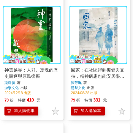
神靈越界：人群、眾魂的歷
回家：在社區得到復健與支
史競逐與原民復振
持，精神病患也能安居樂
業。當生活過得好，生病又
梁廷毓
著
陳芳珮
著
游擊文化
出版
游擊文化
出版
如何？
2024/12/18 出版
2024/08/28 出版
410
331
79
折
特價
元
79
折
特價
元
加入購物車
加入購物車