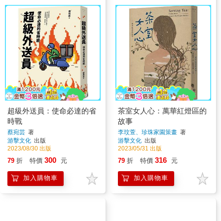
超級外送員：使命必達的省
茶室女人心：萬華紅燈區的
時戰
故事
蔡宛芸
著
李玟萱、珍珠家園策畫
著
游擊文化
出版
游擊文化
出版
2023/08/30 出版
2023/05/31 出版
300
316
79
折
特價
元
79
折
特價
元
加入購物車
加入購物車