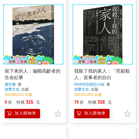
留下來的人：偏鄉高齡者的
我殺了我的家人：「照顧殺
生命紀事
人」當事者的自白
康舒雅
著
NHK特別採訪小組
著
游擊文化
出版
游擊文化
出版
2024/01/31 出版
2023/11/01 出版
315
316
9
折
特價
元
79
折
特價
元
加入購物車
加入購物車