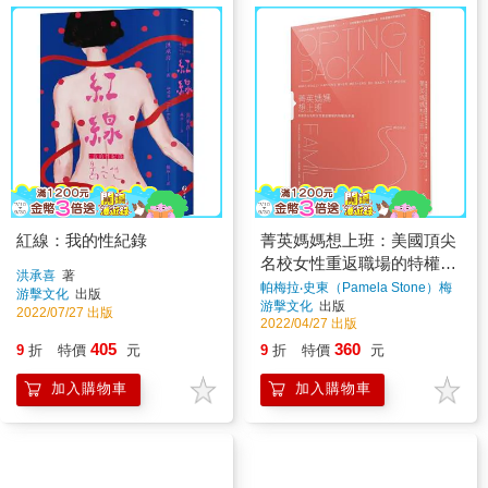
紅線：我的性紀錄
菁英媽媽想上班：美國頂尖
名校女性重返職場的特權與
洪承喜
著
矛盾
帕梅拉‧史東（Pamela Stone）梅
游擊文化
出版
格‧拉芙蕎（Meg Lovejoy）
著
游擊文化
出版
2022/07/27 出版
2022/04/27 出版
405
360
9
折
特價
元
9
折
特價
元
加入購物車
加入購物車