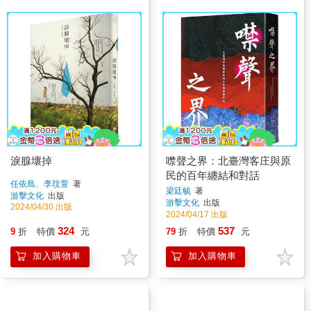
淚腺壞掉
噤聲之界：北臺灣客庄與原
民的百年纏結和對話
任依島、李玟萱
著
梁廷毓
著
游擊文化
出版
游擊文化
出版
2024/04/30 出版
2024/04/17 出版
324
537
9
折
特價
元
79
折
特價
元
加入購物車
加入購物車