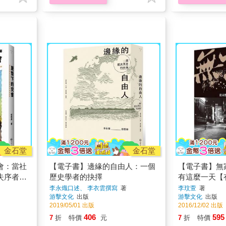
金石堂
金石堂
會：當社
【電子書】邊緣的自由人：一個
【電子書】無
失序者的
歷史學者的抉擇
有這麼一天【
李永熾口述、 李衣雲撰寫
著
李玟萱
著
游擊文化
出版
游擊文化
出版
2019/05/01 出版
2016/12/02 出版
406
595
7
折
特價
元
7
折
特價