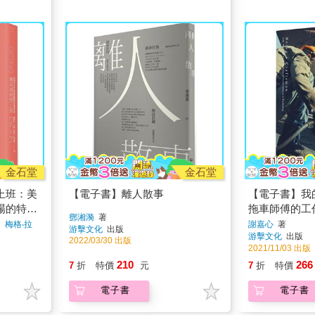
金石堂
金石堂
上班：美
【電子書】離人散事
【電子書】我
場的特權
拖車師傅的工
鄧湘漪
著
e）梅格‧拉
謝嘉心
著
游擊文化
出版
游擊文化
出版
2022/03/30 出版
2021/11/03 出版
210
266
7
折
特價
元
7
折
特價
電子書
電子書