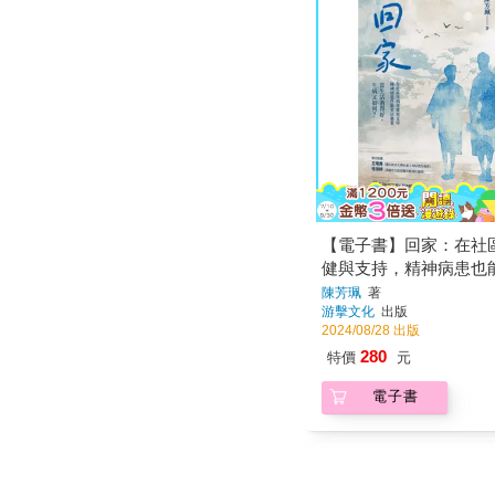
【電子書】回家：在社
健與支持，精神病患也
業。當生活過得好，生
陳芳珮
著
游擊文化
出版
何？
2024/08/28 出版
280
特價
元
電子書