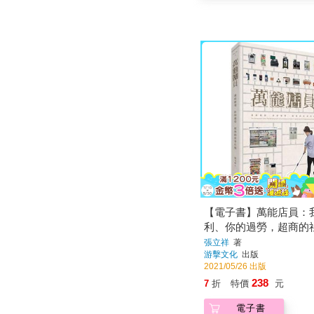
【電子書】萬能店員：
利、你的過勞，超商的
張立祥
著
游擊文化
出版
2021/05/26 出版
238
7
折
特價
元
電子書