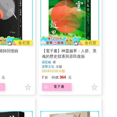
金石堂
金石堂
醫師回憶錄
【電子書】神靈越界：人群、眾
魂的歷史競逐與原民復振
梁廷毓
著
游擊文化
出版
2024/12/18 出版
364
元
7
折
特價
元
電子書