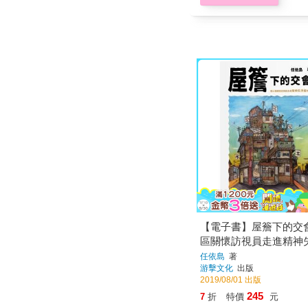
【電子書】屋簷下的交
區關懷訪視員走進精神
家
任依島
著
游擊文化
出版
2019/08/01 出版
245
7
折
特價
元