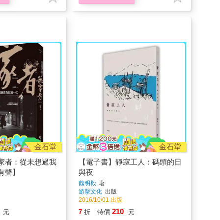
金石堂
金石堂
家者：從未想過我
【電子書】靜寂工人：碼頭的日
有聲】
與夜
魏明毅
著
游擊文化
出版
2016/10/01 出版
210
元
7
折
特價
元