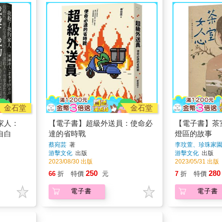
金石堂
金石堂
家人：
【電子書】超級外送員：使命必
【電子書】茶
自白
達的省時戰
燈區的故事
蔡宛芸
著
李玟萱、珍珠家
游擊文化
出版
游擊文化
出版
2023/08/30 出版
2023/05/31 出版
250
280
66
折
特價
元
7
折
特價
電子書
電子書