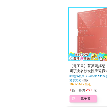
【電子書】菁英媽媽想
國頂尖名校女性重返職
與矛盾
帕梅拉‧史東（Pamela Ston
芙蕎（Meg Lovejoy）
著
游擊文化
出版
2022/04/27 出版
280
7
折
特價
元
電子書