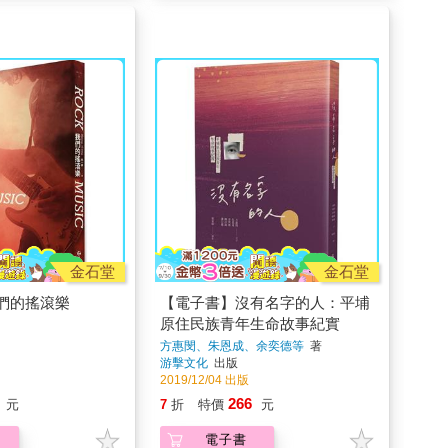
金石堂
金石堂
們的搖滾樂
【電子書】沒有名字的人：平埔
原住民族青年生命故事紀實
方惠閔、朱恩成、余奕德等
著
游擊文化
出版
2019/12/04 出版
266
元
7
折
特價
元
電子書