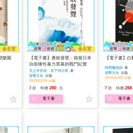
金石堂
金石堂
戀樂園
【電子書】勇敢發聲：揭發日本
【電子書】白
自衛隊性暴力黑幕的戰鬥紀實
時間魔術師
著
五之井里奈、岩下明日香
著
游擊文化
出版
游擊文化
出版
2025/02/05 出版
2025/02/19 出版
280
266
7
折
特價
元
7
折
特價
電子書
電子書