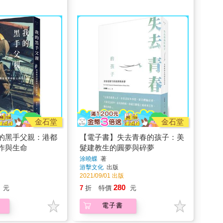
金石堂
金石堂
的黑手父親：港都
【電子書】失去青春的孩子：美
作與生命
髮建教生的圓夢與碎夢
涂曉蝶
著
游擊文化
出版
2021/09/01 出版
280
元
7
折
特價
元
電子書