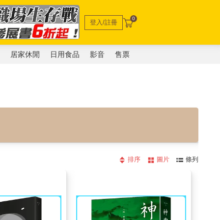
0
登入/註冊
電
居家休閒
日用食品
影音
售票
排序
圖片
條列