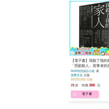
【電子書】我殺了我的
「照顧殺人」當事者的
NHK特別採訪小組
著
游擊文化
出版
2023/11/01 出版
300
75
折
特價
元
電子書