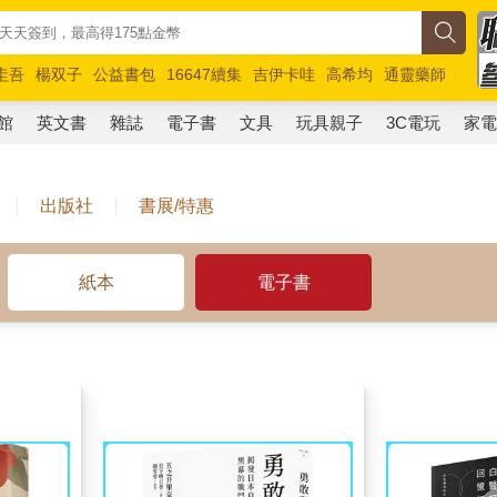
圭吾
楊双子
公益書包
16647續集
吉伊卡哇
高希均
通靈藥師
路邊攤新作
馬斯克
玩具總動員5
超慢跑
館
英文書
雜誌
電子書
文具
玩具親子
3C電玩
家
出版社
書展/特惠
紙本
電子書