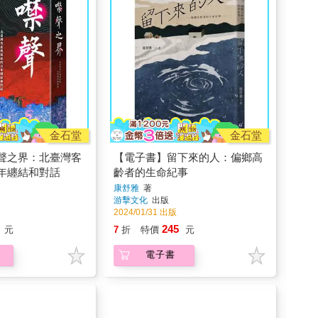
金石堂
金石堂
聲之界：北臺灣客
【電子書】留下來的人：偏鄉高
年纏結和對話
齡者的生命紀事
康舒雅
著
游擊文化
出版
2024/01/31 出版
245
元
7
折
特價
元
電子書