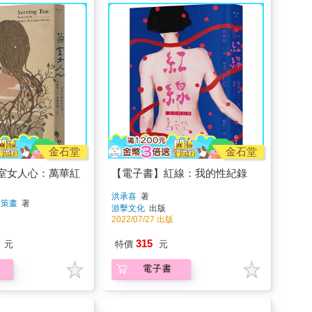
金石堂
金石堂
室女人心：萬華紅
【電子書】紅線：我的性紀錄
洪承喜
著
園策畫
著
游擊文化
出版
2022/07/27 出版
315
元
特價
元
電子書