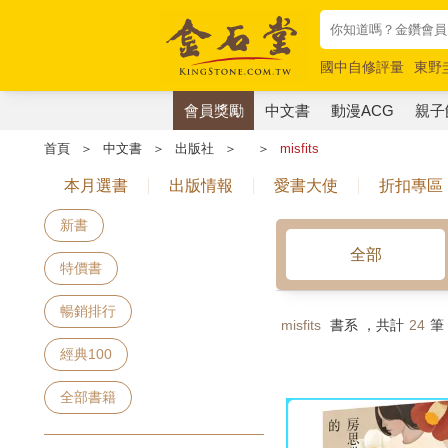
國中自修評量
東野
唯紅花綻放
奧德賽
會員獎勵
中文書
動漫ACG
親子
首頁
＞
中文書
＞
出版社
＞
＞
misfits
本月選書
出版情報
愛書大使
折扣專區
新書
全部
特價書
暢銷排行
misfits
書系 ，共計
24
筆
經典100
全部書籍