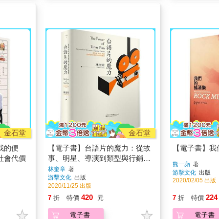
金石堂
金石堂
我的便
【電子書】台語片的魔力：從故
【電子書】我
社會代價
事、明星、導演到類型與行銷的
熊一蘋
著
電影關鍵詞
林奎章
著
游擊文化
出版
游擊文化
出版
2020/02/05 出版
2020/11/25 出版
420
224
7
折
特價
元
7
折
特價
電子書
電子書