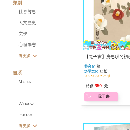
類別
社會哲思
人文歷史
文學
心理勵志
【電子書】房思琪的初
林奕含
著
游擊文化
出版
書系
2025/03/05 出版
Misfits
350
特價
元
.
電子書
Window
Ponder