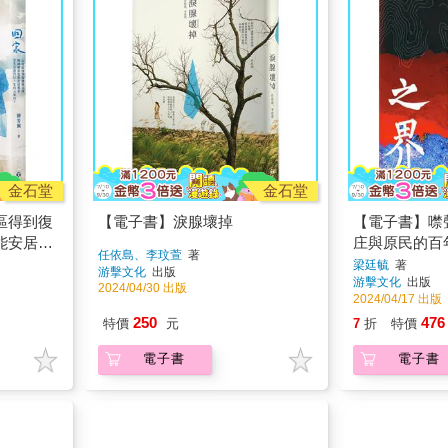
金石堂
金石堂
區得到復
【電子書】淚腺壞掉
【電子書】噤
能安居樂
庄與原民的百
任依島、李玟萱
著
病又如
梁廷毓
著
游擊文化
出版
游擊文化
出版
2024/04/30 出版
2024/04/17 出版
250
476
特價
元
7
折
特價
電子書
電子書