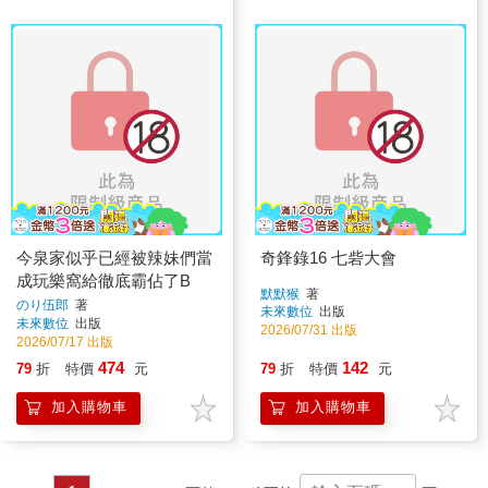
今泉家似乎已經被辣妹們當
奇鋒錄16 七砦大會
成玩樂窩給徹底霸佔了B
默默猴
著
のり伍郎
著
未來數位
出版
未來數位
出版
2026/07/31 出版
2026/07/17 出版
474
142
79
折
特價
元
79
折
特價
元
加入購物車
加入購物車