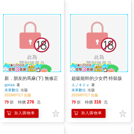
新．朋友的馬麻(下) 無修正
超級能幹的少女們 特裝版
gonza
著
エノキドォ
著
未來數位
出版
未來數位
出版
2026/07/17 出版
2026/07/17 出版
276
316
79
折
特價
元
79
折
特價
元
加入購物車
加入購物車