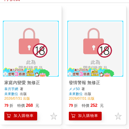
家庭內變愛 無修正
發情警報 無修正
皐月芋網
著
メメ50
著
未來數位
出版
未來數位
出版
2026/07/31 出版
2026/07/31 出版
268
252
79
折
特價
元
79
折
特價
元
加入購物車
加入購物車