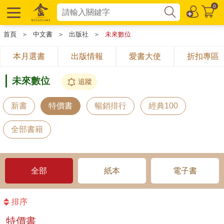
0
首頁
＞
中文書
＞
出版社
＞
未來數位
本月選書
出版情報
愛書大使
折扣專區
未來數位
追蹤
新書
特價書
暢銷排行
經典100
全部書籍
全部
紙本
電子書
排序
特價書