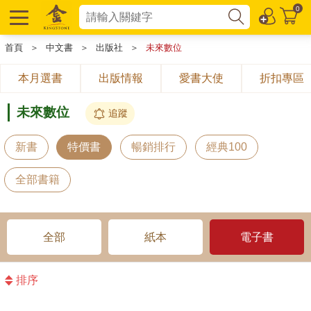
0
首頁
＞
中文書
＞
出版社
＞
未來數位
本月選書
出版情報
愛書大使
折扣專區
未來數位
追蹤
新書
特價書
暢銷排行
經典100
全部書籍
全部
紙本
電子書
排序