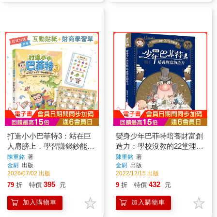
打造小小巴菲特3：站在巨
變身少年巴菲特培養財富創
人肩膀上，學習賺錢鈔能力
造力：學校沒教的22堂理財
【超值加碼：互動貼紙＋財
課
陳重銘
著
陳重銘
著
金尉
出版
金尉
出版
商學習單】
2026/07/02 出版
2022/12/15 出版
395
432
79
折
特價
元
9
折
特價
元
加入購物車
加入購物車