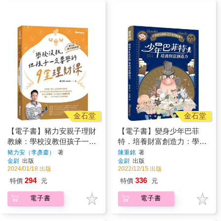
金石堂
金石堂
【電子書】豬力安親子理財
【電子書】變身少年巴菲
教練：學校沒教但孩子一定
特．培養財富創造力：學校
要學的9堂理財課
沒教的22堂理財課
豬力安（李彥慶）
著
陳重銘
著
金尉
出版
金尉
出版
2024/01/18 出版
2022/12/15 出版
294
336
特價
元
特價
元
電子書
電子書