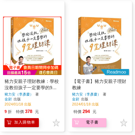
Readmoo
豬力安親子理財教練：學校
【電子書】豬力安親子理財
沒教但孩子一定要學的9堂
教練
理財課
豬力安（李彥慶）
著
豬力安（李彥慶）
著
金尉
出版
金尉
出版
2024/01/18 出版
2024/01/18 出版
378
294
9
折
特價
元
特價
元
加入購物車
電子書