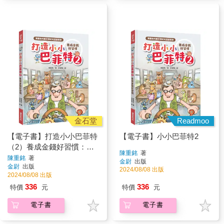
金石堂
Readmoo
【電子書】打造小小巴菲特
【電子書】小小巴菲特2
（2）養成金錢好習慣：陳
陳重銘
著
重銘的親子理財16堂啟蒙課
陳重銘
著
金尉
出版
金尉
出版
2024/08/08 出版
2024/08/08 出版
336
336
特價
元
特價
元
電子書
電子書