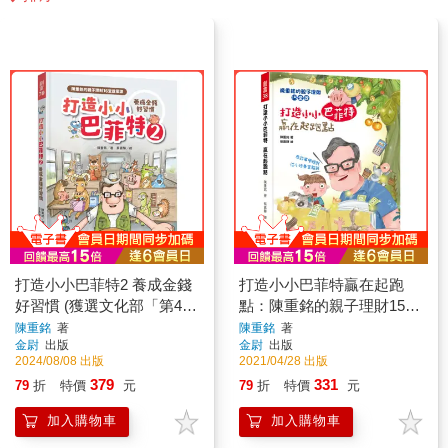
打造小小巴菲特2 養成金錢
打造小小巴菲特贏在起跑
好習慣 (獲選文化部「第47
點：陳重銘的親子理財15堂
次中小學生讀物選介」)
課
陳重銘
著
陳重銘
著
金尉
出版
金尉
出版
2024/08/08 出版
2021/04/28 出版
379
331
79
折
特價
元
79
折
特價
元
加入購物車
加入購物車