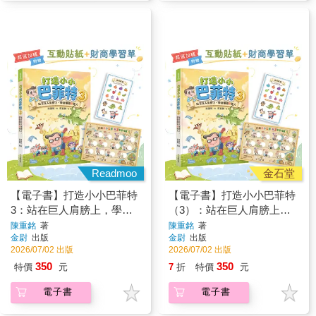
Readmoo
金石堂
【電子書】打造小小巴菲特
【電子書】打造小小巴菲特
3：站在巨人肩膀上，學習
（3）：站在巨人肩膀上，
賺錢鈔能力
學習賺錢鈔能力
陳重銘
著
陳重銘
著
金尉
出版
金尉
出版
2026/07/02 出版
2026/07/02 出版
350
350
特價
元
7
折
特價
元
電子書
電子書