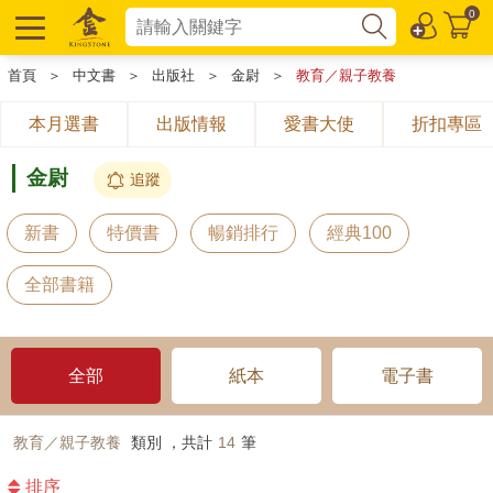
0
首頁
＞
中文書
＞
出版社
＞
金尉
＞
教育／親子教養
本月選書
出版情報
愛書大使
折扣專區
金尉
追蹤
新書
特價書
暢銷排行
經典100
全部書籍
全部
紙本
電子書
教育／親子教養
類別 ，共計
14
筆
排序