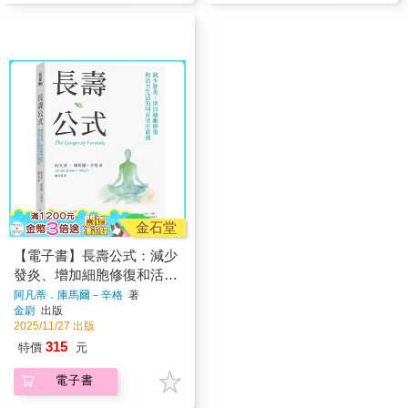
金石堂
【電子書】長壽公式：減少
發炎、增加細胞修復和活力
生活的阿育吠陀實踐
阿凡蒂．庫馬爾－辛格
著
金尉
出版
2025/11/27 出版
315
特價
元
電子書