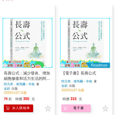
Readmoo
長壽公式：減少發炎、增加
【電子書】長壽公式
細胞修復和活力生活的阿育
阿凡蒂．庫馬爾－辛格
著
吠陀實踐
阿凡蒂．庫馬爾－辛格
著
金尉
出版
金尉
出版
2025/11/27 出版
2025/11/27 出版
355
315
79
折
特價
元
特價
元
加入購物車
電子書