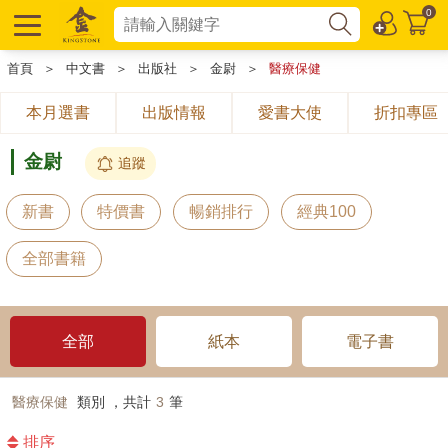
0
首頁
＞
中文書
＞
出版社
＞
金尉
＞
醫療保健
本月選書
出版情報
愛書大使
折扣專區
金尉
追蹤
新書
特價書
暢銷排行
經典100
全部書籍
全部
紙本
電子書
醫療保健
類別 ，共計
3
筆
排序