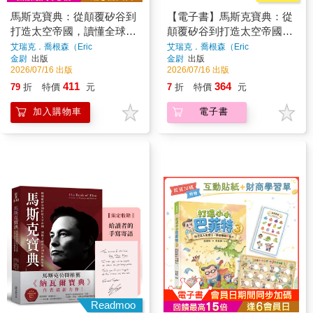
馬斯克寶典：從顛覆矽谷到
【電子書】馬斯克寶典：從
打造太空帝國，讀懂全球首
顛覆矽谷到打造太空帝國，
富20年極限思維【繁中版限
讀懂全球首富20年極限思維
艾瑞克．喬根森（Eric
艾瑞克．喬根森（Eric
Jorgenson）
著
Jorgenson）
著
金尉
出版
金尉
出版
定收錄：給讀者的手寫寄語
2026/07/16 出版
2026/07/16 出版
印簽】
411
364
79
折
特價
元
7
折
特價
元
加入購物車
電子書
Readmoo