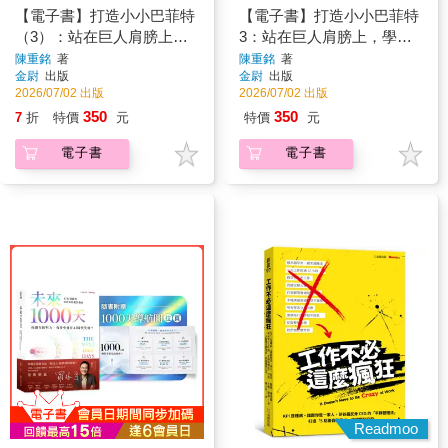
【電子書】打造小小巴菲特
【電子書】打造小小巴菲特
（3）：站在巨人肩膀上，
3：站在巨人肩膀上，學習
學習賺錢鈔能力
賺錢鈔能力
陳重銘
著
陳重銘
著
金尉
出版
金尉
出版
2026/07/02 出版
2026/07/02 出版
350
350
7
折
特價
元
特價
元
電子書
電子書
Readmoo