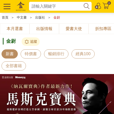
0
首頁
＞
中文書
＞
出版社
＞
金尉
本月選書
出版情報
愛書大使
折扣專區
金尉
追蹤
新書
特價書
暢銷排行
經典100
全部書籍