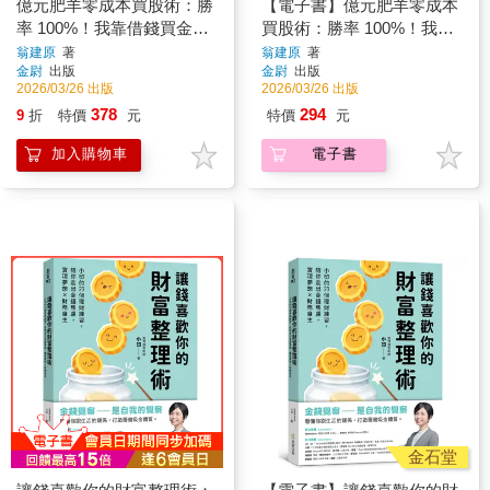
億元肥羊零成本買股術：勝
【電子書】億元肥羊零成本
率 100%！我靠借錢買金融
買股術：勝率 100%！我靠
股賺到 1 億
借錢買金融股賺到 1 億
翁建原
著
翁建原
著
金尉
出版
金尉
出版
2026/03/26 出版
2026/03/26 出版
378
294
9
折
特價
元
特價
元
加入購物車
電子書
金石堂