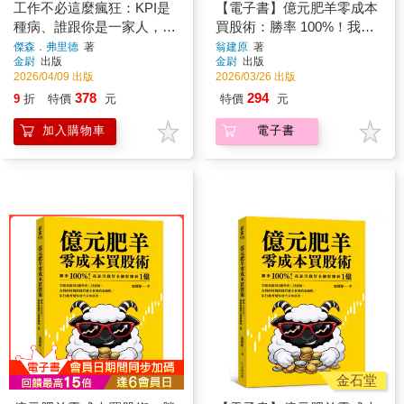
工作不必這麼瘋狂：KPI是
【電子書】億元肥羊零成本
種病、誰跟你是一家人，矽
買股術：勝率 100%！我靠
谷最反骨CEO的「平靜管理
借錢買金融股賺到 1 億
傑森．弗里德
著
翁建原
著
金尉
出版
金尉
出版
法」打造「5點後自動登
2026/04/09 出版
2026/03/26 出版
出」的超獲利公司
378
294
9
折
特價
元
特價
元
加入購物車
電子書
金石堂