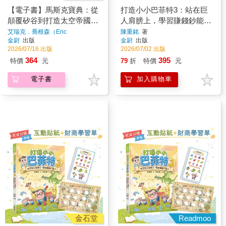
【電子書】馬斯克寶典：從
打造小小巴菲特3：站在巨
顛覆矽谷到打造太空帝國，
人肩膀上，學習賺錢鈔能力
讀懂全球首富20年極限思維
【超值加碼：互動貼紙＋財
艾瑞克．喬根森（Eric
陳重銘
著
Jorgenson）
著
金尉
出版
金尉
出版
商學習單】
2026/07/16 出版
2026/07/02 出版
364
395
特價
元
79
折
特價
元
電子書
加入購物車
金石堂
Readmoo