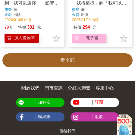
到「我可以選擇」，影響
「我得這樣」到「我可以選
7500萬人的成長祕密
擇」，影響7,500萬人的成
樊登
著
樊豋
著
金尉
出版
金尉
出版
長祕密
2026/01/08 出版
2026/01/08 出版
331
294
79
折
特價
元
特價
元
加入購物車
電子書
看全部
關於我們
門市查詢
分紅大聯盟
客服中心
加好友
訂閱
粉絲團
追蹤
聯絡我們