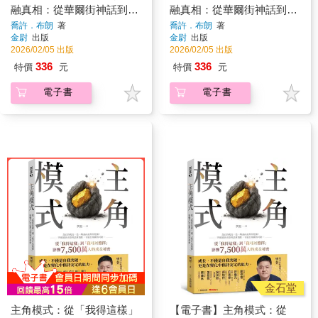
融真相：從華爾街神話到市
融真相：從華爾街神話到市
場幻象，洞悉金錢背後的操
場幻象，洞悉金錢背後的操
喬許．布朗
著
喬許．布朗
著
金尉
出版
金尉
出版
控與陷阱
控與陷阱
2026/02/05 出版
2026/02/05 出版
336
336
特價
元
特價
元
電子書
電子書
金石堂
主角模式：從「我得這樣」
【電子書】主角模式：從