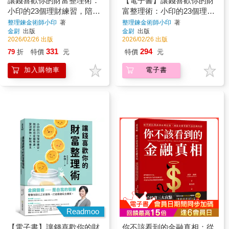
讓錢喜歡你的財富整理術：
【電子書】讓錢喜歡你的財
小印的23個理財練習，陪你
富整理術：小印的23個理財
走出金錢焦慮，實現夢想x
練習，陪你走出金錢焦慮，
整理鍊金術師小印
著
整理鍊金術師小印
著
金尉
出版
金尉
出版
財務自主
實現夢想x財務自主
2026/02/26 出版
2026/02/26 出版
331
294
79
折
特價
元
特價
元
加入購物車
電子書
Readmoo
【電子書】讓錢喜歡你的財
你不該看到的金融真相：從