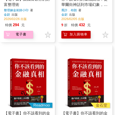
富整理術
華爾街神話到市場幻象，洞
悉金錢背後的操控與陷阱
整理鍊金術師小印
著
喬許．布朗
著
金尉
出版
金尉
出版
2026/02/26 出版
2026/02/05 出版
294
432
特價
元
9
折
特價
元
電子書
加入購物車
Readmoo
金石堂
【電子書】你不該看到的金
【電子書】你不該看到的金