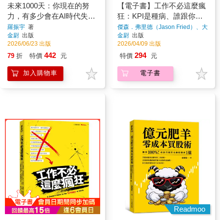
未來1000天：你現在的努
【電子書】工作不必這麼瘋
力，有多少會在AI時代失
狂：KPI是種病、誰跟你是
效？37 位實踐者寫給你的
一家人，矽谷最反骨CEO的
羅振宇
著
傑森．弗里德（Jason Fried）、大
衛．漢森（David Heinemeier
金尉
出版
金尉
出版
應對指南《隨書珍藏》
「平靜管理法」打造「5點
Hansson）
著
2026/06/23 出版
2026/04/09 出版
〈1000天導航圖〉拉頁
後自動登出」的超獲利公司
442
294
79
折
特價
元
特價
元
加入購物車
電子書
Readmoo