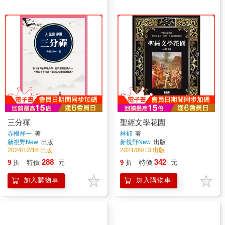
三分禪
聖經文學花園
赤根祥一
著
林郁
著
新視野New
出版
新視野New
出版
2024/12/16 出版
2021/09/13 出版
288
342
9
折
特價
元
9
折
特價
元
加入購物車
加入購物車