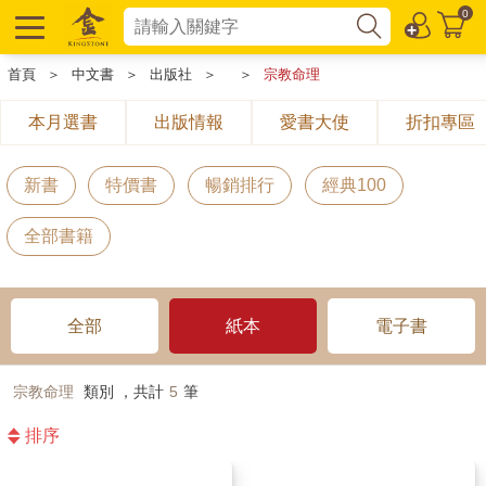
0
首頁
＞
中文書
＞
出版社
＞
＞
宗教命理
本月選書
出版情報
愛書大使
折扣專區
新書
特價書
暢銷排行
經典100
全部書籍
全部
紙本
電子書
宗教命理
類別 ，共計
5
筆
排序