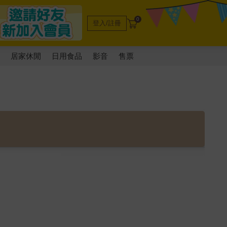
0
登入/註冊
電
居家休閒
日用食品
影音
售票