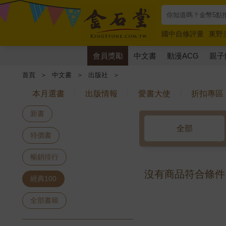
國中自修評量
東野
唯紅花綻放
奧德賽
會員獎勵
中文書
動漫ACG
親子
首頁
＞
中文書
＞
出版社
＞
本月選書
出版情報
愛書大使
折扣專區
新書
全部
特價書
暢銷排行
沒有商品符合條件
經典100
全部書籍