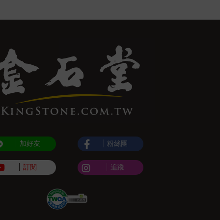
加好友
粉絲團
訂閱
追蹤