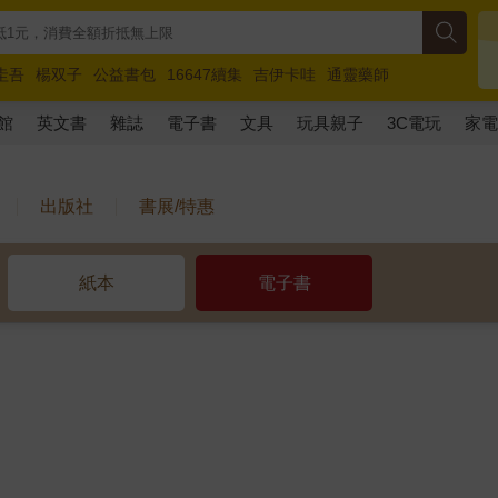
圭吾
楊双子
公益書包
16647續集
吉伊卡哇
通靈藥師
路邊攤新作
馬斯克
玩具總動員5
超慢跑
館
英文書
雜誌
電子書
文具
玩具親子
3C電玩
家
出版社
書展/特惠
紙本
電子書