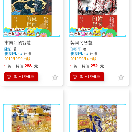
東南亞的智慧
韓國的智慧
陳怡
著
邵毅平
著
新視野New
出版
新視野New
出版
2019/10/09 出版
2019/08/14 出版
288
252
9
折
特價
元
9
折
特價
元
加入購物車
加入購物車