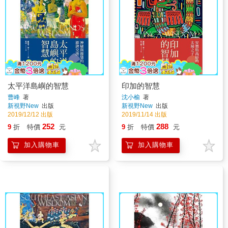
太平洋島嶼的智慧
印加的智慧
曹峰
著
沈小榆
著
新視野New
出版
新視野New
出版
2019/12/12 出版
2019/11/14 出版
252
288
9
折
特價
元
9
折
特價
元
加入購物車
加入購物車