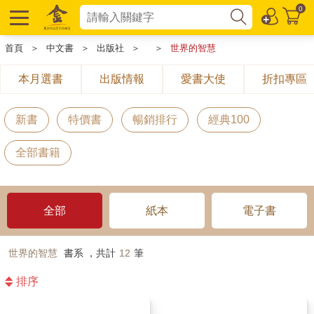
0
首頁
＞
中文書
＞
出版社
＞
＞
世界的智慧
本月選書
出版情報
愛書大使
折扣專區
新書
特價書
暢銷排行
經典100
全部書籍
全部
紙本
電子書
世界的智慧
書系 ，共計
12
筆
排序