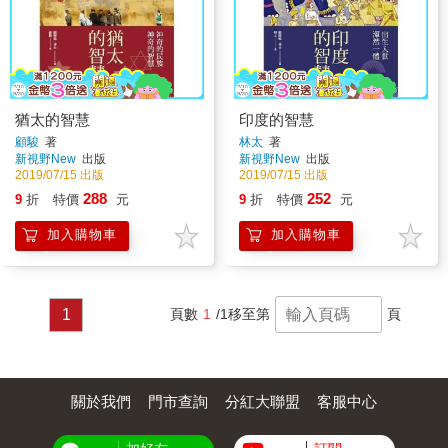
猶太的智慧
印度的智慧
顧駿
著
林太
著
新視野New
出版
新視野New
出版
2019/07/15 出版
2019/07/15 出版
288
252
9
折
特價
元
9
折
特價
元
加入購物車
加入購物車
1
頁數
1
/1
移至第
頁
關於我們
門市查詢
分紅大聯盟
客服中心