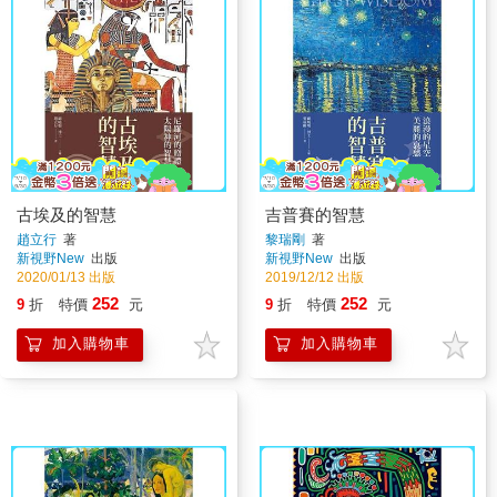
古埃及的智慧
吉普賽的智慧
趙立行
著
黎瑞剛
著
新視野New
出版
新視野New
出版
2020/01/13 出版
2019/12/12 出版
252
252
9
折
特價
元
9
折
特價
元
加入購物車
加入購物車