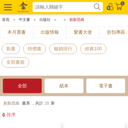
0
首頁
＞
中文書
＞
出版社
＞
＞
創新思維
本月選書
出版情報
愛書大使
折扣專區
新書
特價書
暢銷排行
經典100
全部書籍
全部
紙本
電子書
創新思維
書系 ，共計
20
筆
排序