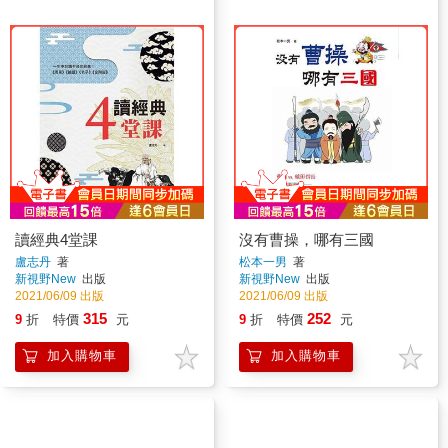
讀經典4堂課
沒有曹操，哪有三國
盧志丹
著
松本一男
著
新視野New
出版
新視野New
出版
2021/06/09 出版
2021/06/09 出版
315
252
9
折
特價
元
9
折
特價
元
加入購物車
加入購物車