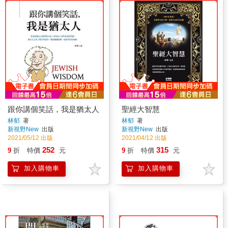
跟你講個笑話，我是猶太人
聖經大智慧
林郁
著
林郁
著
新視野New
出版
新視野New
出版
2021/05/12 出版
2021/04/12 出版
252
315
9
折
特價
元
9
折
特價
元
加入購物車
加入購物車