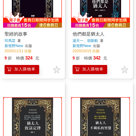
聖經的故事
他們都是猶太人
司馬芸
著
湯天一、胡新航
著
新視野New
出版
新視野New
出版
2020/11/11 出版
2020/10/15 出版
324
342
9
折
特價
元
9
折
特價
元
加入購物車
加入購物車