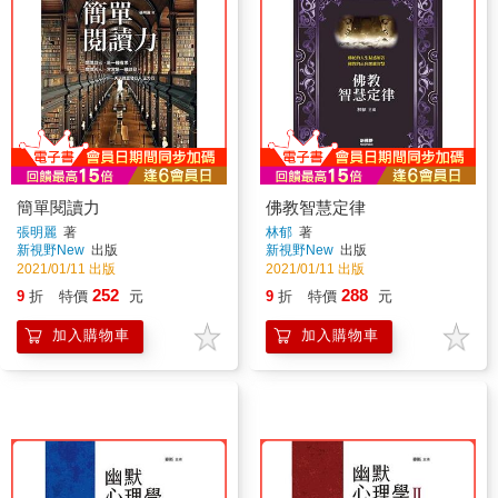
簡單閱讀力
佛教智慧定律
張明麗
著
林郁
著
新視野New
出版
新視野New
出版
2021/01/11 出版
2021/01/11 出版
252
288
9
折
特價
元
9
折
特價
元
加入購物車
加入購物車