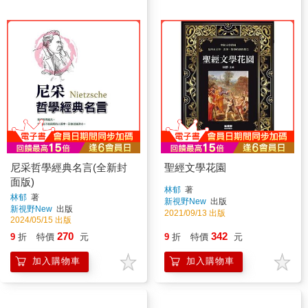
尼采哲學經典名言(全新封
聖經文學花園
面版)
林郁
著
林郁
著
新視野New
出版
新視野New
出版
2021/09/13 出版
2024/05/15 出版
270
342
9
折
特價
元
9
折
特價
元
加入購物車
加入購物車