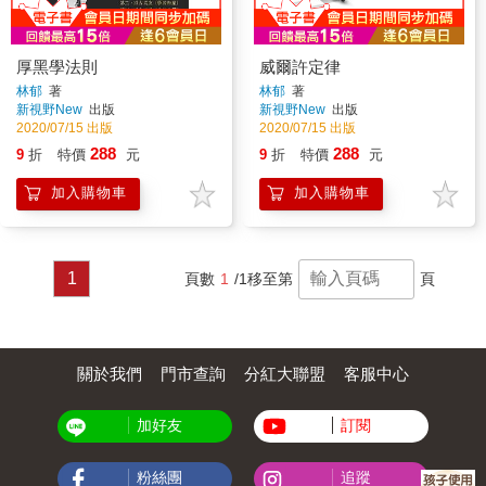
厚黑學法則
威爾許定律
林郁
著
林郁
著
新視野New
出版
新視野New
出版
2020/07/15 出版
2020/07/15 出版
288
288
9
折
特價
元
9
折
特價
元
加入購物車
加入購物車
1
頁數
1
/1
移至第
頁
關於我們
門市查詢
分紅大聯盟
客服中心
加好友
訂閱
粉絲團
追蹤