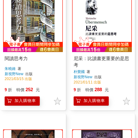
閱讀思考力
尼采：比讀書更重要的是思
考
朱曉維
著
朴贊國
著
新視野New
出版
新視野New
出版
2021/03/15 出版
2021/01/11 出版
252
288
9
折
特價
元
9
折
特價
元
加入購物車
加入購物車