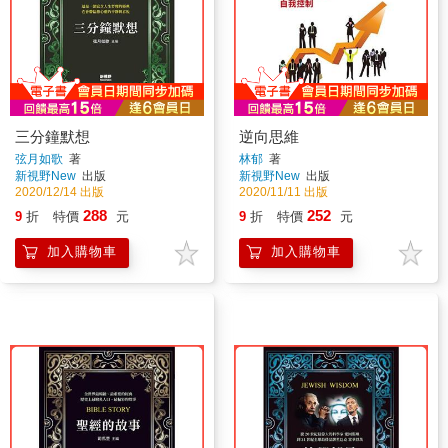
三分鐘默想
逆向思維
弦月如歌
著
林郁
著
新視野New
出版
新視野New
出版
2020/12/14 出版
2020/11/11 出版
288
252
9
折
特價
元
9
折
特價
元
加入購物車
加入購物車