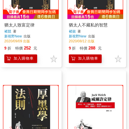
猶太人致富定律
猶太人不藏私的智慧
褚競
著
褚兢
著
新視野New
出版
新視野New
出版
2020/09/09 出版
2020/08/12 出版
252
288
9
折
特價
元
9
折
特價
元
加入購物車
加入購物車