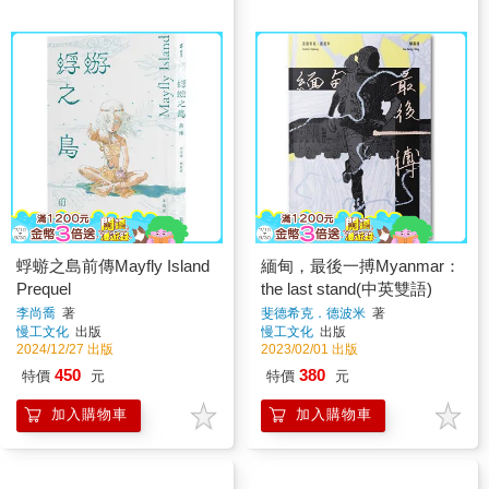
蜉蝣之島前傳Mayfly Island
緬甸，最後一搏Myanmar：
Prequel
the last stand(中英雙語)
李尚喬
著
斐德希克．德波米
著
慢工文化
出版
慢工文化
出版
2024/12/27 出版
2023/02/01 出版
450
380
特價
元
特價
元
加入購物車
加入購物車