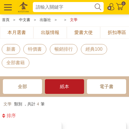
0
首頁
＞
中文書
＞
出版社
＞
＞
文學
本月選書
出版情報
愛書大使
折扣專區
新書
特價書
暢銷排行
經典100
全部書籍
全部
紙本
電子書
文學
類別 ，共計
4
筆
排序