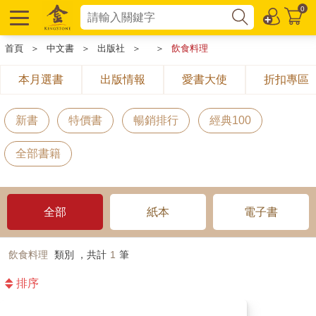
0
首頁
＞
中文書
＞
出版社
＞
＞
飲食料理
本月選書
出版情報
愛書大使
折扣專區
新書
特價書
暢銷排行
經典100
全部書籍
全部
紙本
電子書
飲食料理
類別 ，共計
1
筆
排序