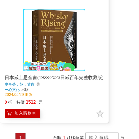
日本威士忌全書(1923-2023日威百年完整收藏版)
史帝芬．范．艾肯
著
一心文化
出版
2024/05/29 出版
1512
9
折
特價
元
加入購物車
1
頁數
1
/1
移至第
頁