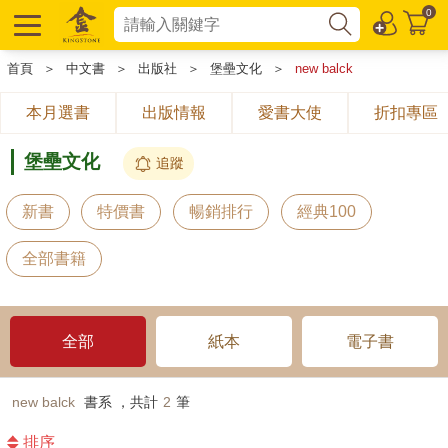
0
首頁
＞
中文書
＞
出版社
＞
堡壘文化
＞
new balck
本月選書
出版情報
愛書大使
折扣專區
堡壘文化
追蹤
新書
特價書
暢銷排行
經典100
全部書籍
全部
紙本
電子書
new balck
書系 ，共計
2
筆
排序