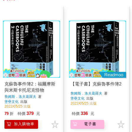
Readmoo
克蘇魯事件簿2：福爾摩斯
【電子書】克蘇魯事件簿2
與米斯卡托尼克怪物
詹姆斯．洛夫葛羅夫
著
詹姆斯．洛夫葛羅夫
著
堡壘文化
出版
堡壘文化
出版
2022/05/25 出版
2022/05/25 出版
379
336
79
折
特價
元
特價
元
加入購物車
電子書