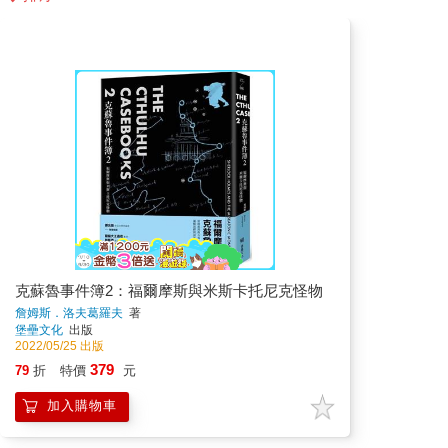
克蘇魯事件簿2：福爾摩斯與米斯卡托尼克怪物
詹姆斯．洛夫葛羅夫
著
堡壘文化
出版
2022/05/25 出版
379
79
折
特價
元
加入購物車