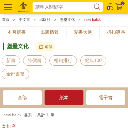
0
首頁
＞
中文書
＞
出版社
＞
堡壘文化
＞
new balck
本月選書
出版情報
愛書大使
折扣專區
堡壘文化
追蹤
新書
特價書
暢銷排行
經典100
全部書籍
全部
紙本
電子書
new balck
書系 ，共計
1
筆
排序