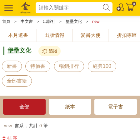
0
首頁
＞
中文書
＞
出版社
＞
堡壘文化
＞
new
本月選書
出版情報
愛書大使
折扣專區
堡壘文化
追蹤
新書
特價書
暢銷排行
經典100
全部書籍
全部
紙本
電子書
new
書系 ，共計
0
筆
排序