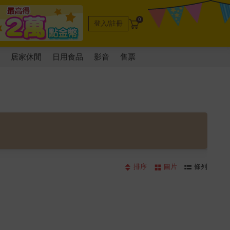
0
登入/註冊
電
居家休閒
日用食品
影音
售票
排序
圖片
條列