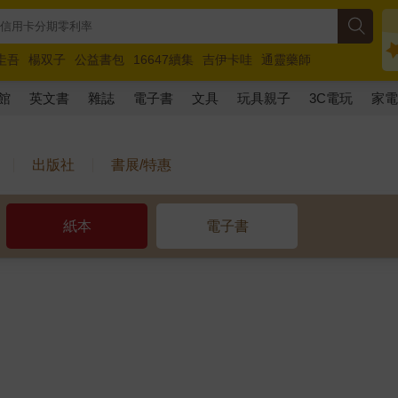
圭吾
楊双子
公益書包
16647續集
吉伊卡哇
通靈藥師
路邊攤新作
馬斯克
玩具總動員5
超慢跑
館
英文書
雜誌
電子書
文具
玩具親子
3C電玩
家
出版社
書展/特惠
紙本
電子書