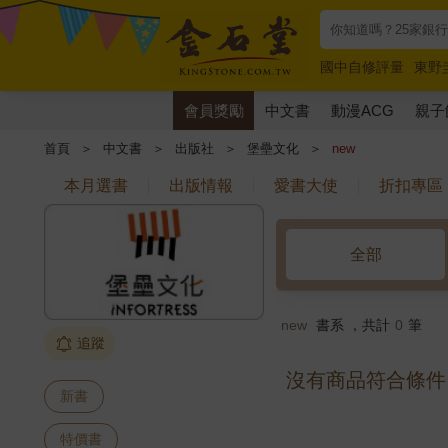
國中自修評量
東野
唯紅花綻放
奧德賽
會員獎勵
中文書
動漫ACG
親子
首頁
＞
中文書
＞
出版社
＞
堡壘文化
＞
new
本月選書
出版情報
愛書大使
折扣專區
全部
new
書系 ，共計
0
筆
追蹤
沒有商品符合條件
新書
特價書