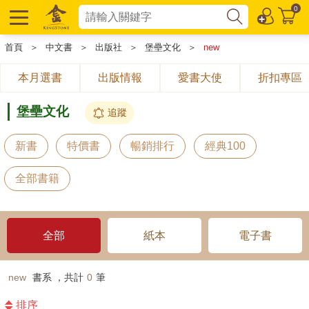
0
首頁
＞
中文書
＞
出版社
＞
堡壘文化
＞
new
本月選書
出版情報
愛書大使
折扣專區
堡壘文化
追蹤
新書
特價書
暢銷排行
經典100
全部書籍
全部
紙本
電子書
new
書系 ，共計
0
筆
排序