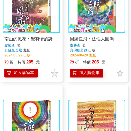
南山的風花：覺有情的詩
回歸星河：法性大圓滿
盧勝彥
著
盧勝彥
著
真佛般若藏
出版
真佛般若藏
出版
2024/08/29 出版
2024/06/20 出版
205
205
79
折
特價
元
79
折
特價
元
加入購物車
加入購物車