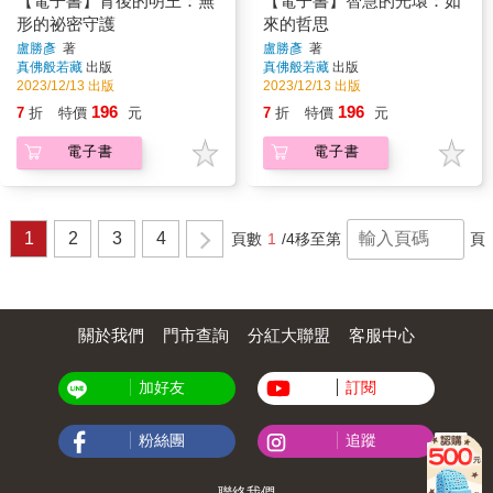
【電子書】背後的明王：無
【電子書】智慧的光環：如
形的祕密守護
來的哲思
盧勝彥
著
盧勝彥
著
真佛般若藏
出版
真佛般若藏
出版
2023/12/13 出版
2023/12/13 出版
196
196
7
折
特價
元
7
折
特價
元
電子書
電子書
1
2
3
4
頁數
1
/4
移至第
頁
關於我們
門市查詢
分紅大聯盟
客服中心
加好友
訂閱
粉絲團
追蹤
聯絡我們