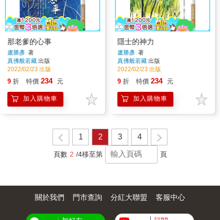
那老爹的心事
隱士的神力
盧勝彥
著
盧勝彥
著
真佛般若藏
出版
真佛般若藏
出版
2022/02/23 出版
2022/02/23 出版
234
234
9
折
特價
元
9
折
特價
元
加入購物車
加入購物車
1
2
3
4
頁數
2
/4
移至第
頁
關於我們
門市查詢
分紅大聯盟
客服中心