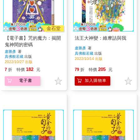
金石堂
【電子書】咒的魔力：揭開
法王大神變：維摩詰與我
鬼神間的密碼
盧勝彥
著
盧勝彥
著
真佛般若藏
出版
真佛般若藏
出版
2022/10/14 出版
2022/10/27 出版
182
205
7
折
特價
元
79
折
特價
元
電子書
加入購物車