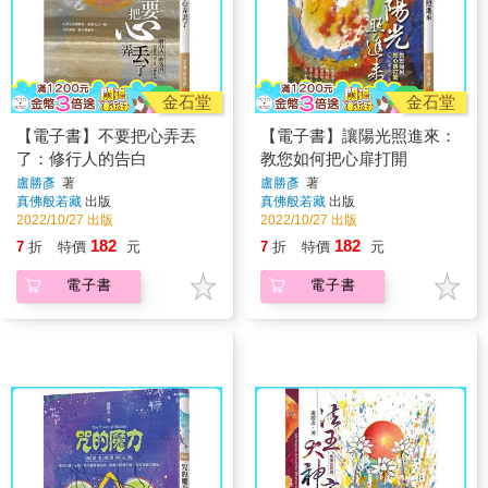
金石堂
金石堂
【電子書】不要把心弄丟
【電子書】讓陽光照進來：
了：修行人的告白
教您如何把心扉打開
盧勝彥
著
盧勝彥
著
真佛般若藏
出版
真佛般若藏
出版
2022/10/27 出版
2022/10/27 出版
182
182
7
折
特價
元
7
折
特價
元
電子書
電子書