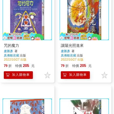
咒的魔力
讓陽光照進來
盧勝彥
著
盧勝彥
著
真佛般若藏
出版
真佛般若藏
出版
2022/10/27 出版
2022/10/27 出版
205
205
79
折
特價
元
79
折
特價
元
加入購物車
加入購物車