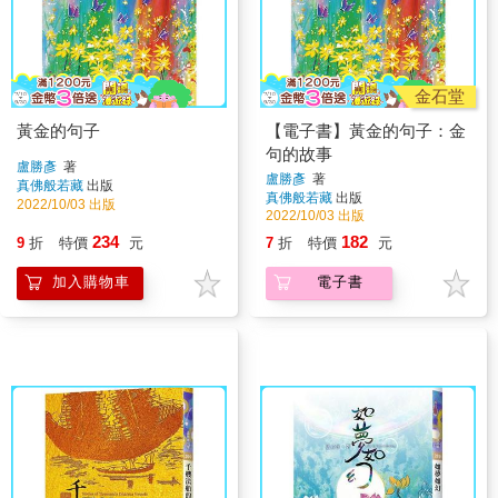
金石堂
黃金的句子
【電子書】黃金的句子：金
句的故事
盧勝彥
著
盧勝彥
著
真佛般若藏
出版
真佛般若藏
出版
2022/10/03 出版
2022/10/03 出版
234
182
9
折
特價
元
7
折
特價
元
加入購物車
電子書