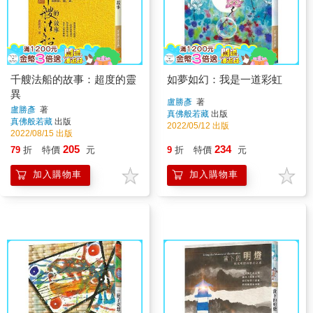
千艘法船的故事：超度的靈
如夢如幻：我是一道彩虹
異
盧勝彥
著
盧勝彥
著
真佛般若藏
出版
真佛般若藏
出版
2022/05/12 出版
2022/08/15 出版
205
234
79
折
特價
元
9
折
特價
元
加入購物車
加入購物車