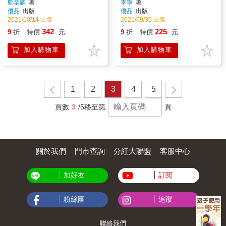
鄭至耀
著
李寧
著
優品
出版
優品
出版
2021/10/14 出版
2021/09/30 出版
342
225
9
折
特價
元
9
折
特價
元
加入購物車
加入購物車
1
2
3
4
5
頁數
3
/5
移至第
頁
關於我們
門市查詢
分紅大聯盟
客服中心
加好友
訂閱
粉絲團
追蹤
聯絡我們