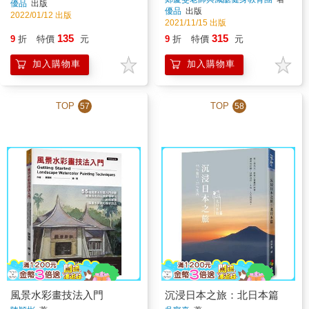
優品
出版
優品
出版
2022/01/12 出版
2021/11/15 出版
135
315
9
折
特價
元
9
折
特價
元
加入購物車
加入購物車
TOP
TOP
57
58
風景水彩畫技法入門
沉浸日本之旅：北日本篇