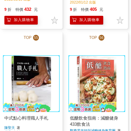
2022/01/12 出版
432
405
9
折
特價
元
9
折
特價
元
加入購物車
加入購物車
TOP
TOP
55
56
中式點心料理職人手札
低醣飲食指南：減醣健身
433飲食法
陳聖天
著
鄭慶雯老師與減醣健身教育團
著