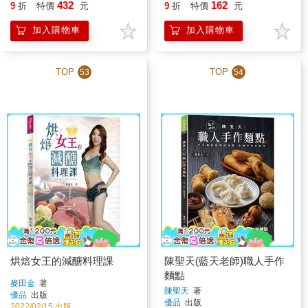
432
162
9
折
特價
元
9
折
特價
元
加入購物車
加入購物車
TOP
TOP
53
54
烘焙女王的減醣料理課
陳聖天(藍天老師)職人手作
麵點
麥田金
著
陳聖天
著
優品
出版
優品
出版
2022/02/15 出版