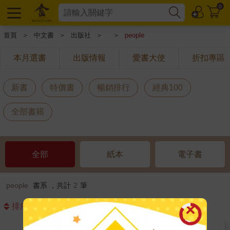
0
首頁
＞
中文書
＞
出版社
＞
＞
people
本月選書
出版情報
愛書大使
折扣專區
新書
特價書
暢銷排行
經典100
全部書籍
全部
紙本
電子書
people
書系 ，共計
2
筆
排序