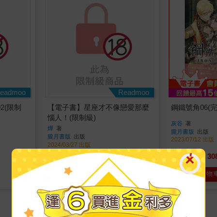
eadmoo
Readmoo
2(限制
【電子書】星座才不像戀愛那麼
鋼鐵號角06(完
惱人！(限制級)
灰谷
著
燁
著
朧月書版
出版
朧月書版
出版
2023/07/12 出版
2024/03/27 出版
245
30
特價
元
79
折
特價
電子書
加入購物