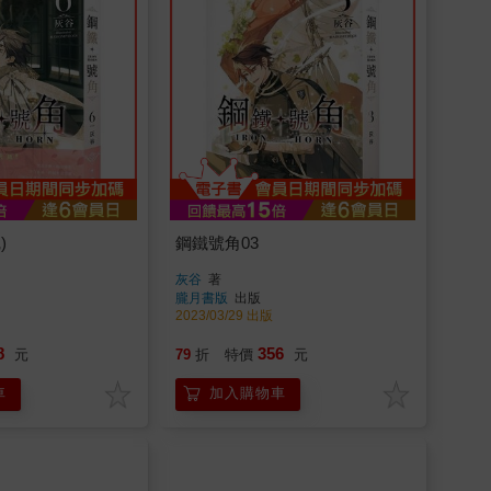
)
鋼鐵號角03
灰谷
著
朧月書版
出版
2023/03/29 出版
8
356
元
79
折
特價
元
車
加入購物車