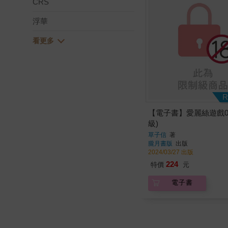
CRS
浮華
R
【電子書】愛麗絲遊戲0
級)
草子信
著
朧月書版
出版
2024/03/27 出版
224
特價
元
電子書