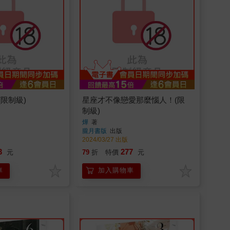
(限制級)
星座才不像戀愛那麼惱人！(限
制級)
燁
著
朧月書版
出版
2024/03/27 出版
3
277
元
79
折
特價
元
車
加入購物車