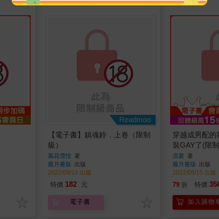
Readmoo
【電子書】鎮魂鈴．上卷（限制
穿越成男配的
級）
裝GAY了(限制
風花雪悅
著
淇夏
著
朧月書版
出版
朧月書版
出版
2022/09/14 出版
2022/06/15 出版
182
35
特價
元
79
折
特價
電子書
加入購物