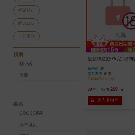
暢銷排行
經典100
全部書籍
類別
愛麗絲遊戲03(完) 限制
輕小說
草子信
著
朧月書版
出版
漫畫
2024/07/31 出版
269
79
折
特價
元
加入購物車
書系
CROSS系列
浮華系列