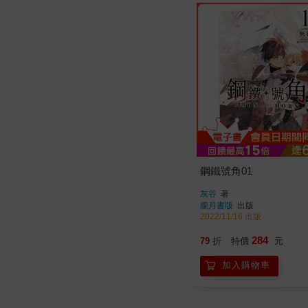
鋼鐵號角01
灰谷
著
朧月書版
出版
2022/11/16 出版
284
79
折
特價
元
加入購物車