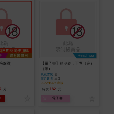
Readmoo
)(限)
【電子書】鎮魂鈴．下卷（完）
（限）
風花雪悅
著
朧月書版
出版
2022/10/26 出版
5
182
元
特價
元
車
電子書