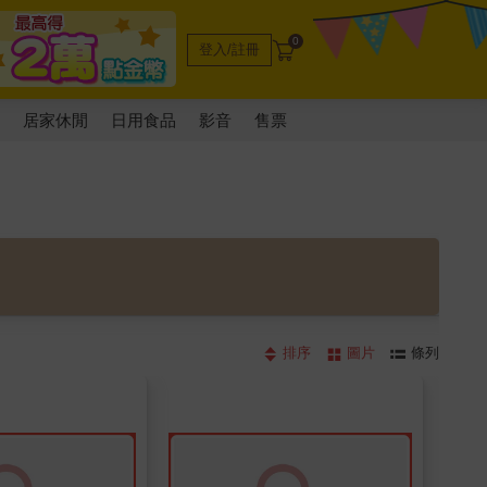
0
登入/註冊
電
居家休閒
日用食品
影音
售票
排序
圖片
條列