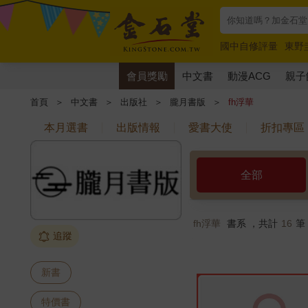
國中自修評量
東野
唯紅花綻放
奧德賽
會員獎勵
中文書
動漫ACG
親子
首頁
＞
中文書
＞
出版社
＞
朧月書版
＞
fh浮華
本月選書
出版情報
愛書大使
折扣專區
全部
fh浮華
書系 ，共計
16
筆
追蹤
新書
特價書