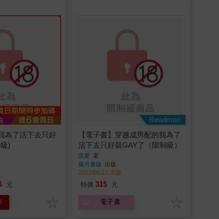
Readmoo
我為了活下去只好
【電子書】穿越成男配的我為了
級)
活下去只好裝GAY了（限制級）
淇夏
著
朧月書版
出版
2022/06/15 出版
6
315
元
特價
元
車
電子書