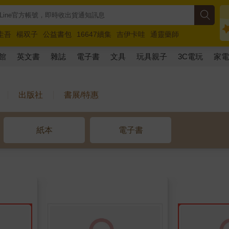
圭吾
楊双子
公益書包
16647續集
吉伊卡哇
通靈藥師
路邊攤新作
馬斯克
玩具總動員5
超慢跑
館
英文書
雜誌
電子書
文具
玩具親子
3C電玩
家
出版社
書展/特惠
紙本
電子書