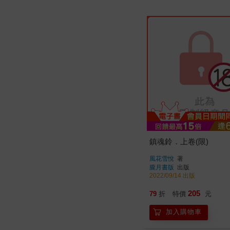
鎮魂鈴．上卷(限)
風花雪悅
著
朧月書版
出版
2022/09/14 出版
205
79
折
特價
元
加入購物車