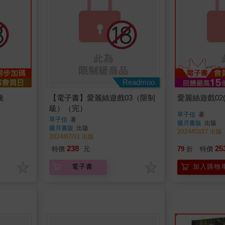
Readmoo
級
【電子書】愛麗絲遊戲03（限制
愛麗絲遊戲02
級）（完）
草子信
著
草子信
著
朧月書版
出版
朧月書版
出版
2024/03/27 出版
2024/07/31 出版
238
25
特價
元
79
折
特價
電子書
加入購物