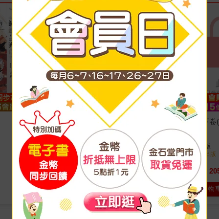
合約夫夫(上下不分售) (限)
鎮魂鈴．下卷(完
愛看天
著
風花雪悅
著
朧月書版
出版
朧月書版
出版
2022/10/26 出版
2022/10/26 出版
514
20
79
折
特價
元
79
折
特價
加入購物車
加入購物