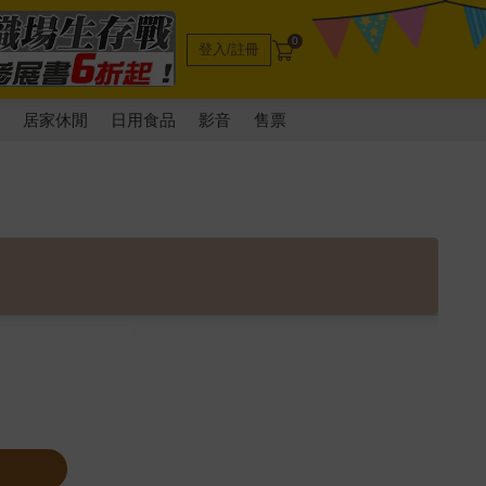
0
登入/註冊
電
居家休閒
日用食品
影音
售票