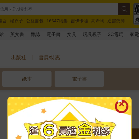
圭吾
楊双子
公益書包
16647續集
吉伊卡哇
高希均
通靈藥師
路邊攤新作
馬斯克
玩具總動員5
超慢跑
館
英文書
雜誌
電子書
文具
玩具親子
3C電玩
家
出版社
書展/特惠
紙本
電子書
看全部