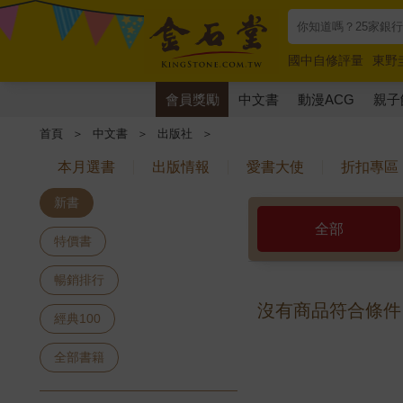
國中自修評量
東野
唯紅花綻放
奧德賽
會員獎勵
中文書
動漫ACG
親子
首頁
＞
中文書
＞
出版社
＞
本月選書
出版情報
愛書大使
折扣專區
新書
全部
特價書
暢銷排行
沒有商品符合條件
經典100
全部書籍