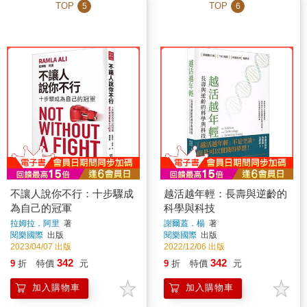
TOP
TOP
5
6
不讓人說你不行：十步驟成
越活越年輕：長壽與逆齡的
為自己的冠軍
科學與科技
拉姆拉．阿里
著
謝爾蓋．楊
著
閱樂國際
出版
閱樂國際
出版
2023/04/07 出版
2022/12/06 出版
342
342
9
折
特價
元
9
折
特價
元
加入購物車
加入購物車