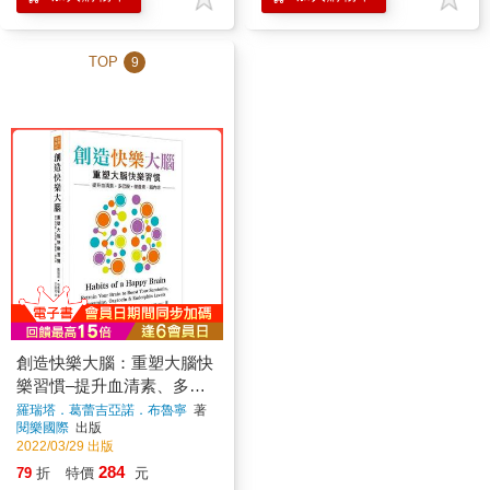
TOP
9
創造快樂大腦：重塑大腦快
樂習慣–提升血清素、多巴
胺、催產素、腦內啡
羅瑞塔．葛蕾吉亞諾．布魯寧
著
閱樂國際
出版
2022/03/29 出版
284
79
折
特價
元