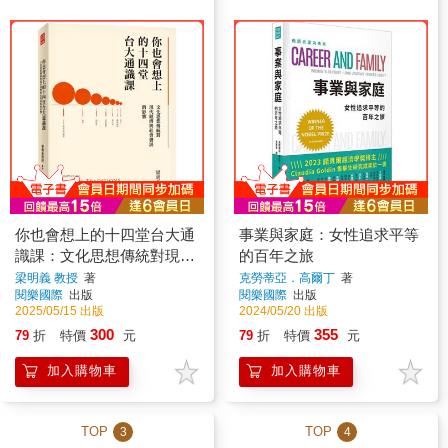
你也會想上的十四堂台大通
事業與家庭：女性追求平等
識課：文化思想傳統對現代
的百年之旅
經濟與社會發展的影響
梁明義 教授
著
克勞蒂亞．高爾丁
著
閱樂國際
出版
閱樂國際
出版
2025/05/15 出版
2024/05/20 出版
300
355
79
折
特價
元
79
折
特價
元
加入購物車
加入購物車
TOP
TOP
3
4