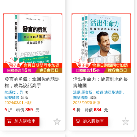
發言的勇氣：拿回你的話語
活出生命力：健康到老的長
權，成為說話高手
壽地圖
薩瑪拉．貝
著
湯尼‧羅賓斯、彼得‧迪亞曼迪斯、
羅伯特‧哈里里
著
閱樂國際
出版
閱樂國際
出版
2024/03/01 出版
2023/09/20 出版
359
684
9
折
特價
元
9
折
特價
元
加入購物車
加入購物車