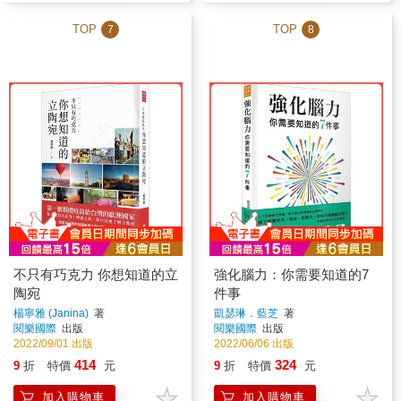
TOP
TOP
7
8
不只有巧克力 你想知道的立
強化腦力：你需要知道的7
陶宛
件事
楊寧雅 (Janina)
著
凱瑟琳．藍芝
著
閱樂國際
出版
閱樂國際
出版
2022/09/01 出版
2022/06/06 出版
414
324
9
折
特價
元
9
折
特價
元
加入購物車
加入購物車