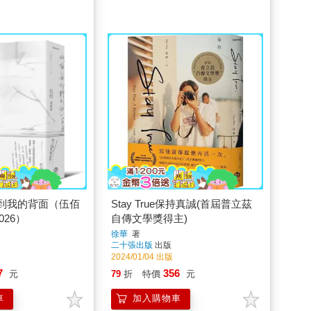
到我的背面（伍佰
Stay True保持真誠(首屆普立茲
026）
自傳文學獎得主)
徐華
著
二十張出版
出版
2024/01/04 出版
7
356
元
79
折
特價
元
車
加入購物車