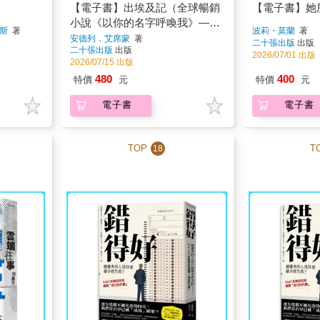
【電子書】出埃及記（全球暢銷
【電子書】她
小說《以你的名字呼喚我》——
斯
著
波莉・莫蘭
著
作者首部自傳）
安德列．艾席蒙
著
二十張出版
出版
二十張出版
出版
2026/07/01 出版
2026/07/15 出版
480
400
特價
元
特價
元
電子書
電子書
TOP
T
18