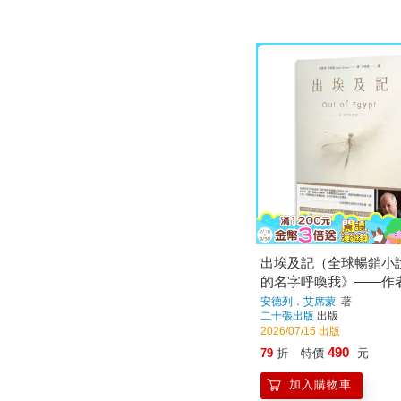
出埃及記（全球暢銷小
的名字呼喚我》——作
傳）
安德列．艾席蒙
著
二十張出版
出版
2026/07/15 出版
490
79
折
特價
元
加入購物車