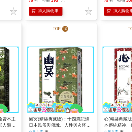
395
30
79
折
特價
元
79
折
特價
加入購物車
加入購物
TOP
T
10
論資本主
幽冥(精裝典藏版)：十四篇記錄
心(精裝典藏
【人類學
日本民俗與傳說、人性與玄怪的
本傳統精神、
奇情短文
筆
小泉八雲
著
小泉八雲
著