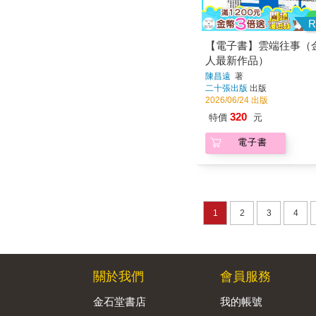
R
【電子書】雲端往事（
人最新作品）
陳昌遠
著
二十張出版
出版
2026/06/24 出版
320
特價
元
電子書
1
2
3
4
關於我們
會員服務
金石堂書店
我的帳號