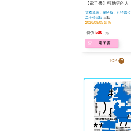
【電子書】移動雲的人
英格麗德．羅哈斯．孔特雷拉
二十張出版
出版
2026/08/05 出版
500
特價
元
電子書
TOP
17