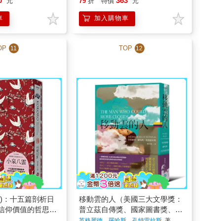
0
363
元
79
折
特價
元
車
加入購物車
OP
TOP
11
12
版)：十五篇剖析日
移動雲的人（美國三大文學獎：
信仰價值的哲思隨
普立茲自傳獎、國家圖書獎、國
家書評人協會獎決選作品）
英格麗德．羅哈斯．孔特雷拉斯
著