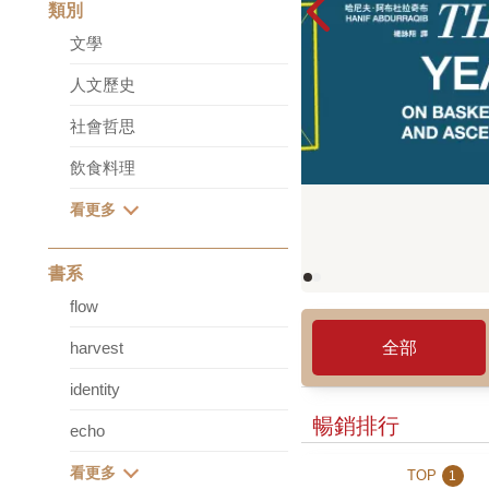
類別
文學
人文歷史
社會哲思
飲食料理
書系
flow
harvest
全部
identity
暢銷排行
echo
TOP
1