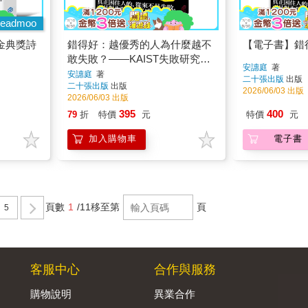
eadmoo
金典獎詩
錯得好：越優秀的人為什麼越不
【電子書】錯
敢失敗？——KAIST失敗研究所
安譓庭
著
揭開「成功的代價」
安譓庭
著
二十張出版
出版
二十張出版
出版
2026/06/03 出版
2026/06/03 出版
395
400
79
折
特價
元
特價
元
加入購物車
電子書
頁數
1
/11
移至第
頁
5
客服中心
合作與服務
購物說明
異業合作