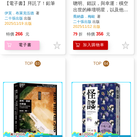
【電子書】拜託了！鉛筆
聰明、錯誤，與幸運：橫空
出世的棒壇明星，以及他們
伊芙．布萊克伍德
著
的起點
喬納森．梅歐
著
二十張出版
出版
二十張出版
出版
2025/11/19 出版
2025/11/12 出版
266
356
特價
元
79
折
特價
元
電子書
加入購物車
TOP
TOP
63
64