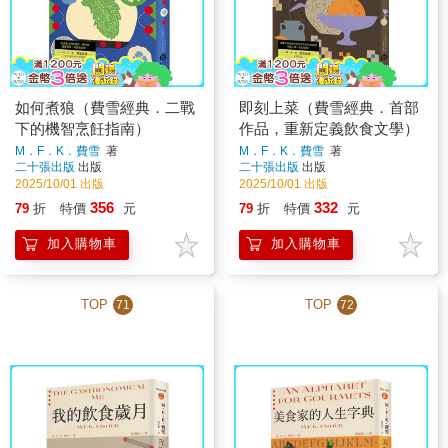
如何煮狼（費雪經典．二戰
即刻上菜（費雪經典．首部
下的機智烹飪指南）
作品，重新定義飲食文學）
M．F．K．費雪
著
M．F．K．費雪
著
二十張出版
出版
二十張出版
出版
2025/10/01 出版
2025/10/01 出版
356
332
79
折
特價
元
79
折
特價
元
加入購物車
加入購物車
TOP
TOP
71
72