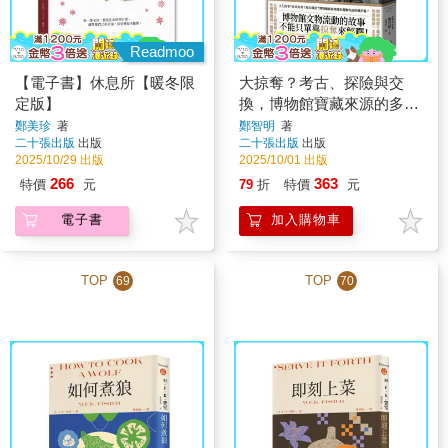
Readmoo
【電子書】休息所【暖冬限
大掠奪？考古、探險與交
定版】
換，博物館寶藏來源的多重
敘事
鄭美珍
著
鄭智明
著
二十張出版
出版
二十張出版
出版
2025/10/29 出版
2025/10/01 出版
266
363
特價
元
79
折
特價
元
電子書
加入購物車
TOP
TOP
69
70