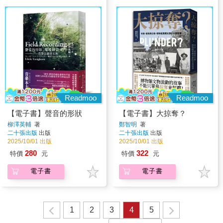
Readmoo
Readmoo
【電子書】聲音的形狀
【電子書】大掠奪？
柳澤英輔
著
鄭智明
著
二十張出版
出版
二十張出版
出版
2025/10/01 出版
2025/10/01 出版
280
322
特價
元
特價
元
電子書
電子書
1
2
3
4
5