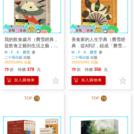
我的飲食歲月（費雪經典．
美食家的人生字典（費雪經
從飲食之藝到生活之藝，首
典．從A到Z，組成「費雪」
部親筆自傳）
的飲食關鍵字）
M．F．K．費雪
著
M．F．K．費雪
著
二十張出版
出版
二十張出版
出版
2025/10/01 出版
2025/10/01 出版
379
356
79
折
特價
元
79
折
特價
元
加入購物車
加入購物車
TOP
TOP
73
74