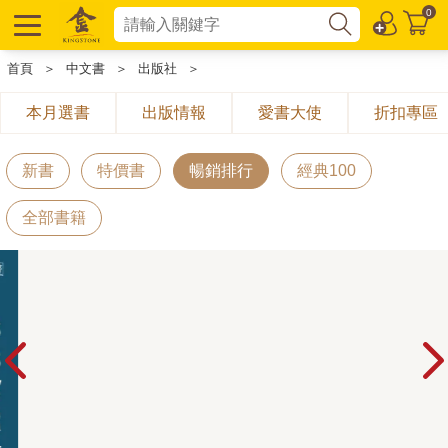
0
首頁
＞
中文書
＞
出版社
＞
本月選書
出版情報
愛書大使
折扣專區
新書
特價書
暢銷排行
經典100
全部書籍