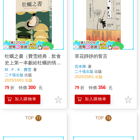
牡蠣之書（費雪經典．飲食
草花靜靜的誓言
史上第一本獻給牡蠣的情
宮本輝
著
書）
M．F．K．費雪
著
二十張出版
出版
二十張出版
出版
2025/10/01 出版
2025/10/01 出版
300
356
79
折
特價
元
79
折
特價
元
加入購物車
加入購物車
TOP
TOP
77
78