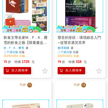
飲食文學名家M．F．K．費
聲音的形狀：環境錄音入門
雪的飲食之藝【限量書盒經
─從聲音遇見世界
典珍藏版（全五冊）】附：
M．F．K．費雪
著
柳澤英輔
著
二十張出版
出版
二十張出版
出版
台灣飲食作家導讀別冊
2025/10/01 出版
2025/10/01 出版
1725
316
75
折
特價
元
79
折
特價
元
加入購物車
加入購物車
TOP
TOP
75
76