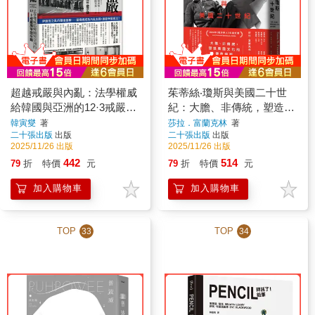
超越戒嚴與內亂：法學權威
茱蒂絲‧瓊斯與美國二十世
給韓國與亞洲的12·3戒嚴周
紀：大膽、非傳統，塑造美
年啟示錄
國文化的傳奇編輯
韓寅燮
著
莎拉．富蘭克林
著
二十張出版
出版
二十張出版
出版
2025/11/26 出版
2025/11/26 出版
442
514
79
折
特價
元
79
折
特價
元
加入購物車
加入購物車
TOP
TOP
33
34