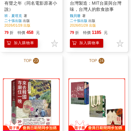
有聲之年（同名電影原著小
台灣製造：MIT台菜與台灣
說）
味，台灣人的飲食故事
班．夏塔克
著
魏貝珊
著
二十張出版
出版
二十張出版
出版
2026/01/28 出版
2026/01/28 出版
458
1185
79
折
特價
元
79
折
特價
元
加入購物車
加入購物車
TOP
TOP
23
24