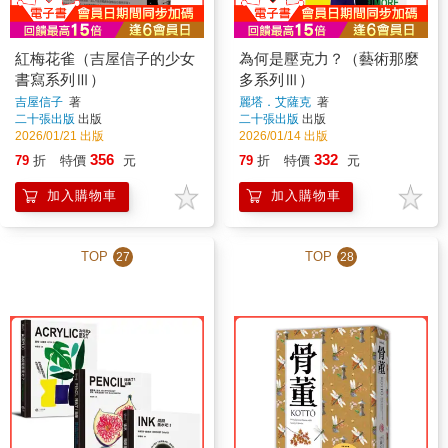
紅梅花雀（吉屋信子的少女
為何是壓克力？（藝術那麼
書寫系列Ⅲ）
多系列Ⅲ）
吉屋信子
著
麗塔．艾薩克
著
二十張出版
出版
二十張出版
出版
2026/01/21 出版
2026/01/14 出版
356
332
79
折
特價
元
79
折
特價
元
加入購物車
加入購物車
TOP
TOP
27
28