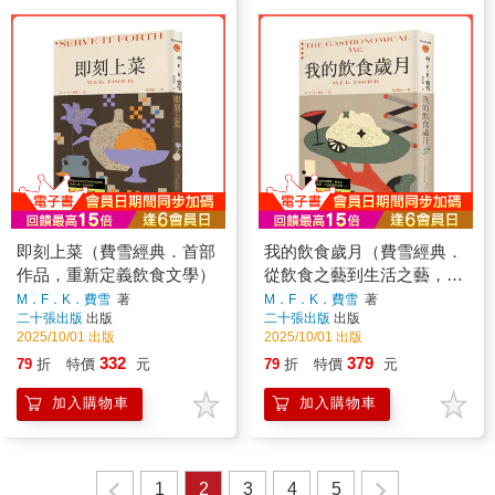
即刻上菜（費雪經典．首部
我的飲食歲月（費雪經典．
作品，重新定義飲食文學）
從飲食之藝到生活之藝，首
部親筆自傳）
M．F．K．費雪
著
M．F．K．費雪
著
二十張出版
出版
二十張出版
出版
2025/10/01 出版
2025/10/01 出版
332
379
79
折
特價
元
79
折
特價
元
加入購物車
加入購物車
1
2
3
4
5