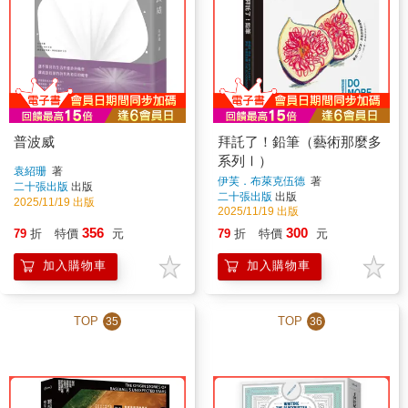
普波威
拜託了！鉛筆（藝術那麼多
系列Ⅰ）
袁紹珊
著
伊芙．布萊克伍德
著
二十張出版
出版
二十張出版
出版
2025/11/19 出版
2025/11/19 出版
356
300
79
折
特價
元
79
折
特價
元
加入購物車
加入購物車
TOP
TOP
35
36