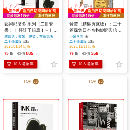
藝術那麼多 系列（三冊套
骨董（精裝典藏版）：二十
書：Ⅰ.拜託了鉛筆！＋Ⅱ.
篇採集日本奇物妙聞與信仰
問問墨水吧！＋Ⅲ.為何是壓
觀察的文化雜談
塞爾溫．黎米、伊芙．布萊克伍
小泉八雲
著
德、布莉琪．戴維斯
著
二十張出版
出版
二十張出版
出版
克力？）
2026/01/14 出版
2025/12/31 出版
885
356
75
折
特價
元
79
折
特價
元
加入購物車
加入購物車
TOP
TOP
29
30