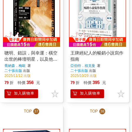
聰明、錯誤，與幸運：橫空
王牌經紀人的暢銷小說寫作
出世的棒壇明星，以及他們
指南
的起點
喬納森．梅歐
著
亞伯特．祖克曼
著
二十張出版
出版
二十張出版
出版
2025/11/12 出版
2025/10/29 出版
356
395
79
折
特價
元
79
折
特價
元
加入購物車
加入購物車
TOP
TOP
37
38