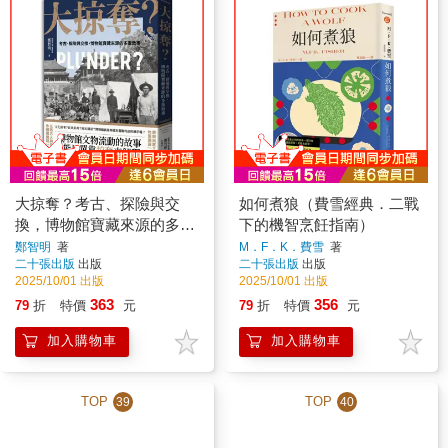
大掠奪？考古、探險與交
如何煮狼（費雪經典．二戰
換，博物館寶藏來源的多重
下的機智烹飪指南）
敘事
鄭智明
著
M．F．K．費雪
著
二十張出版
出版
二十張出版
出版
2025/10/01 出版
2025/10/01 出版
363
356
79
折
特價
元
79
折
特價
元
加入購物車
加入購物車
TOP
TOP
39
40