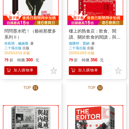
問問墨水吧！（藝術那麼多
樓上的熟食店：飲食、閱
系列Ⅱ）
讀、關於飲食的閱讀，與閱
讀時的飲食
布莉琪．戴維斯
著
德懷特．賈納
著
二十張出版
出版
二十張出版
出版
2025/12/10 出版
2025/12/03 出版
300
356
79
折
特價
元
79
折
特價
元
加入購物車
加入購物車
TOP
TOP
31
32