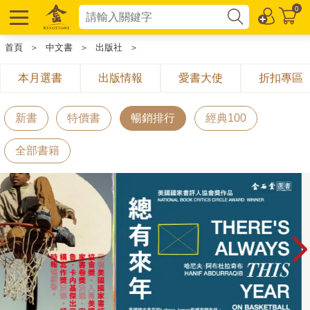
0
首頁
＞
中文書
＞
出版社
＞
本月選書
出版情報
愛書大使
折扣專區
新書
特價書
暢銷排行
經典100
全部書籍