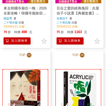
來去韓國寺廟住一晚：2026
百合之愛的經典挽回：吉屋
全新攻略！韓國寺廟旅宿
信子小說選【典藏套書】
Temple Stay 50
（《花物語》、《閣樓裡的
慎益秀
著
吉屋信子
著
二十張出版
出版
二十張出版
出版
少女》、《紅梅花雀》）
2026/01/21 出版
2026/01/21 出版
498
1163
79
折
特價
元
75
折
特價
元
加入購物車
加入購物車
TOP
TOP
25
26