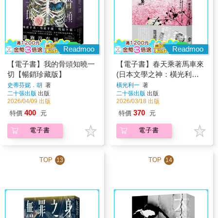
Readmoo
Readmoo
【電子書】我的骨頭知曉一
【電子書】春天乘著馬車來
切【暢銷珍藏版】
(日本文學之神：橫光利一
的新感覺小說)
史蒂芬妮．胡
著
橫光利一
著
二十張出版
出版
二十張出版
出版
2026/04/09 出版
2026/03/18 出版
400
370
特價
元
特價
元
電子書
電子書
TOP
TOP
13
14