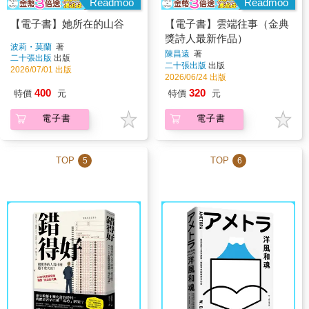
Readmoo
Readmoo
【電子書】她所在的山谷
【電子書】雲端往事（金典
獎詩人最新作品）
波莉・莫蘭
著
陳昌遠
著
二十張出版
出版
二十張出版
出版
2026/07/01 出版
2026/06/24 出版
400
320
特價
元
特價
元
電子書
電子書
TOP
TOP
5
6