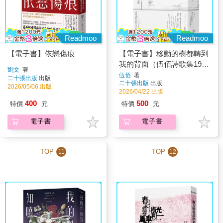
Readmoo
Readmoo
【電子書】依戀傷痕
【電子書】移動的樹都轉到
我的背面（伍佰詩歌集1990
劉文
著
–2026）
伍佰
著
二十張出版
出版
二十張出版
出版
2026/05/06 出版
2026/04/22 出版
400
500
特價
元
特價
元
電子書
電子書
TOP
TOP
11
12