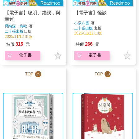
Readmoo
Readmoo
【電子書】聰明、錯誤，與
【電子書】怪談
幸運
小泉八雲
著
喬納森．梅歐
著
二十張出版
出版
二十張出版
出版
2025/11/12 出版
2025/11/12 出版
315
266
特價
元
特價
元
電子書
電子書
TOP
TOP
29
30