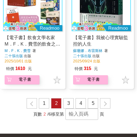
Readmoo
Readmoo
【電子書】飲食文學名家
【電子書】我被心理實驗監
M．F．K．費雪的飲食之藝
控的人生
【經典珍藏版（全五冊）】
M．F．K．費雪
著
蘇珊娜．布雷斯林
著
二十張出版
出版
二十張出版
出版
2025/10/01 出版
2025/09/24 出版
1610
315
特價
元
特價
元
電子書
電子書
1
2
3
4
5
頁數
2
/6
移至第
頁