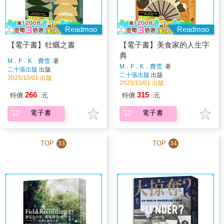
Readmoo
Readmoo
【電子書】牡蠣之書
【電子書】美食家的人生字
典
M．F．K．費雪
著
M．F．K．費雪
著
二十張出版
出版
二十張出版
出版
2025/10/01 出版
2025/10/01 出版
266
315
特價
元
特價
元
電子書
電子書
TOP
TOP
33
34