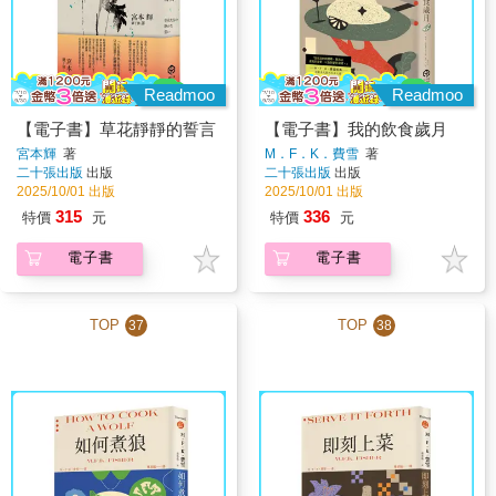
Readmoo
Readmoo
【電子書】草花靜靜的誓言
【電子書】我的飲食歲月
宮本輝
著
M．F．K．費雪
著
二十張出版
出版
二十張出版
出版
2025/10/01 出版
2025/10/01 出版
315
336
特價
元
特價
元
電子書
電子書
TOP
TOP
37
38