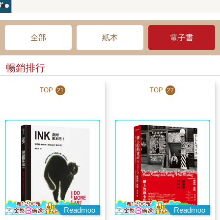
全部
紙本
電子書
暢銷排行
TOP
TOP
21
22
Readmoo
Readmoo