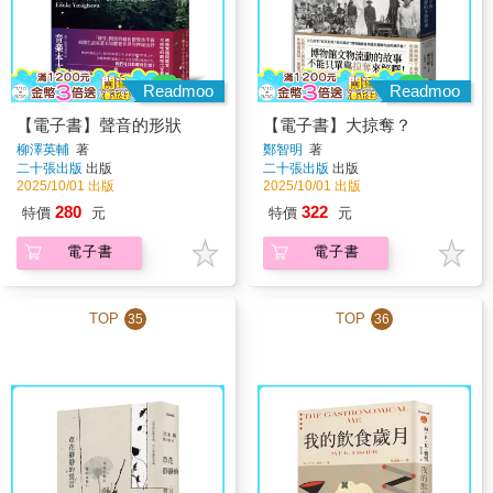
Readmoo
Readmoo
【電子書】聲音的形狀
【電子書】大掠奪？
柳澤英輔
著
鄭智明
著
二十張出版
出版
二十張出版
出版
2025/10/01 出版
2025/10/01 出版
280
322
特價
元
特價
元
電子書
電子書
TOP
TOP
35
36