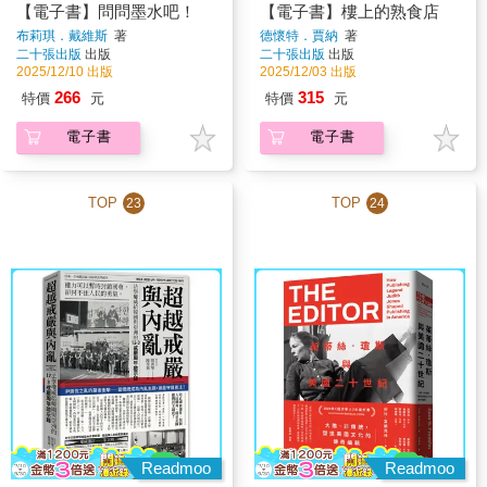
【電子書】問問墨水吧！
【電子書】樓上的熟食店
布莉琪．戴維斯
著
德懷特．賈納
著
二十張出版
出版
二十張出版
出版
2025/12/10 出版
2025/12/03 出版
266
315
特價
元
特價
元
電子書
電子書
TOP
TOP
23
24
Readmoo
Readmoo