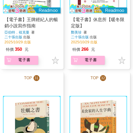
Readmoo
Readmoo
【電子書】王牌經紀人的暢
【電子書】休息所【暖冬限
銷小說寫作指南
定版】
亞伯特．祖克曼
著
鄭美珍
著
二十張出版
出版
二十張出版
出版
2025/10/29 出版
2025/10/29 出版
350
266
特價
元
特價
元
電子書
電子書
TOP
TOP
31
32