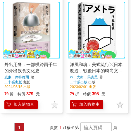
外出用餐：一部橫跨兩千年
洋風和魂：美式流行╳日本
的外出飲食文化史
改造，戰後日本的時尚文化
史
威廉．席特維爾
著
W．大衛．馬克思
著
二十張出版
出版
二十張出版
出版
2024/05/15 出版
2023/02/01 出版
379
395
79
折
特價
元
79
折
特價
元
加入購物車
加入購物車
1
頁數
1
/1
移至第
頁