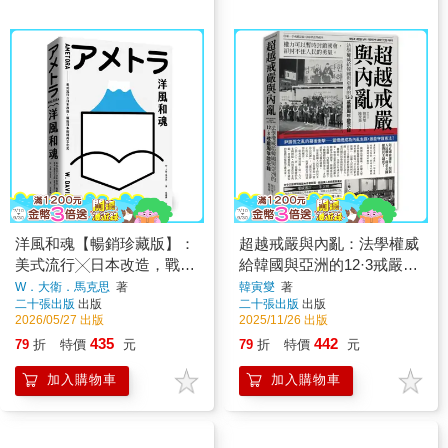
洋風和魂【暢銷珍藏版】：
超越戒嚴與內亂：法學權威
美式流行╳日本改造，戰後
給韓國與亞洲的12·3戒嚴周
日本的時尚文化史
年啟示錄
W．大衛．馬克思
著
韓寅燮
著
二十張出版
出版
二十張出版
出版
2026/05/27 出版
2025/11/26 出版
435
442
79
折
特價
元
79
折
特價
元
加入購物車
加入購物車