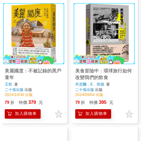
美麗國度：不被記錄的黑戶
美食冒險中：環球旅行如何
童年
改變我們的飲食
王乾
著
丹尼爾．E．班德
著
二十張出版
出版
二十張出版
出版
2024/10/30 出版
2024/09/04 出版
379
395
79
折
特價
元
79
折
特價
元
加入購物車
加入購物車