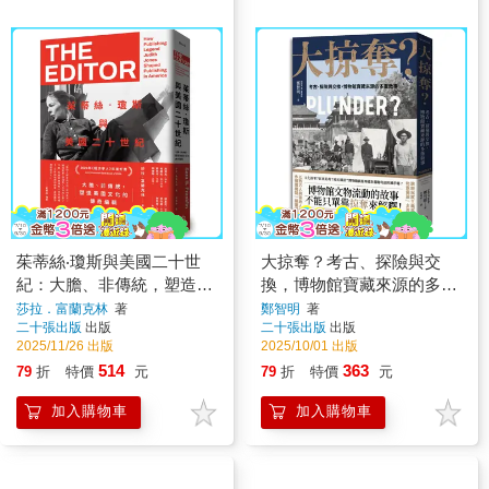
茱蒂絲‧瓊斯與美國二十世
大掠奪？考古、探險與交
紀：大膽、非傳統，塑造美
換，博物館寶藏來源的多重
國文化的傳奇編輯
敘事
莎拉．富蘭克林
著
鄭智明
著
二十張出版
出版
二十張出版
出版
2025/11/26 出版
2025/10/01 出版
514
363
79
折
特價
元
79
折
特價
元
加入購物車
加入購物車