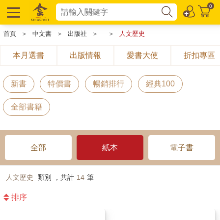
0
首頁
＞
中文書
＞
出版社
＞
＞
人文歷史
本月選書
出版情報
愛書大使
折扣專區
新書
特價書
暢銷排行
經典100
全部書籍
全部
紙本
電子書
人文歷史
類別 ，共計
14
筆
排序