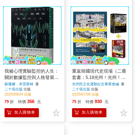
我被心理實驗監控的人生：
重返韓國現代史現場（二冊
關於數據監控與人格發展交
套書：5.18光州！光州！＋
錯的自我反思
濟州四．三）
蘇珊娜．布雷斯林
著
光州民主化運動紀念事業會編
著
二十張出版
出版
二十張出版
出版
2025/09/24 出版
2025/07/30 出版
356
930
79
折
特價
元
75
折
特價
元
加入購物車
加入購物車