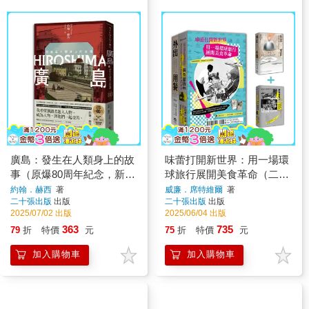
廣島：發生在人類身上的故
味蕾打開新世界：用一場環
事（原爆80周年紀念，新新
球旅行展開美食革命（二冊
聞主義寫作先驅）
套書：外出用餐＋美食冒險
約翰．赫西
著
威廉．席特維爾
著
二十張出版
出版
二十張出版
出版
中）
2025/07/02 出版
2025/06/04 出版
363
735
79
折
特價
元
75
折
特價
元
加入購物車
加入購物車