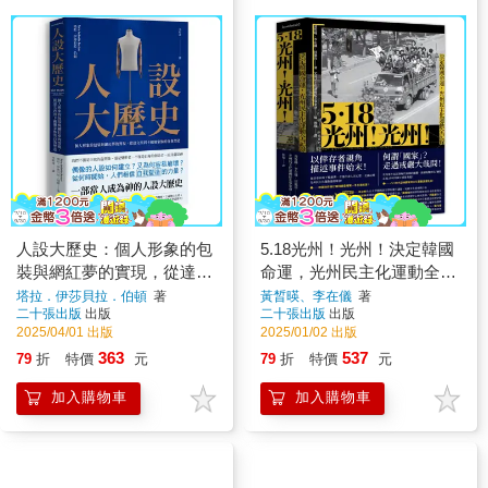
人設大歷史：個人形象的包
5.18光州！光州！決定韓國
裝與網紅夢的實現，從達文
命運，光州民主化運動全記
西到卡戴珊家族的自我塑造
錄
塔拉．伊莎貝拉．伯頓
著
黃晳暎、李在儀
著
二十張出版
出版
二十張出版
出版
2025/04/01 出版
2025/01/02 出版
363
537
79
折
特價
元
79
折
特價
元
加入購物車
加入購物車