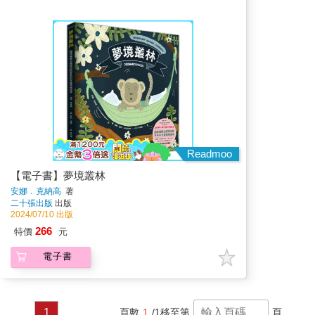
Readmoo
【電子書】夢境叢林
安娜．克納高
著
二十張出版
出版
2024/07/10 出版
266
特價
元
電子書
1
頁數
1
/1
移至第
頁