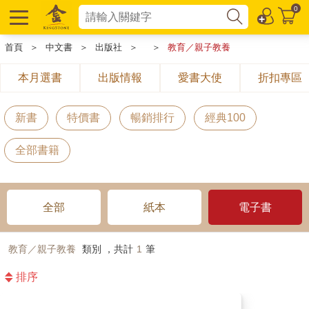
0
首頁
＞
中文書
＞
出版社
＞
＞
教育／親子教養
本月選書
出版情報
愛書大使
折扣專區
新書
特價書
暢銷排行
經典100
全部書籍
全部
紙本
電子書
教育／親子教養
類別 ，共計
1
筆
排序