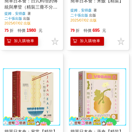
簡單日本食：日式料理的傳
簡單日本食：米飯【精裝】
統與摩登（精裝三冊不分
提姆．安得森
著
售：《簡單日本食：家
提姆．安得森
著
二十張出版
出版
二十張出版
出版
常》、《簡單日本食：米
2025/07/02 出版
2025/07/02 出版
飯》、《簡單日本時：蔬
1980
695
75
折
特價
元
79
折
特價
元
食》）
加入購物車
加入購物車
簡單日本食：家常【精裝】
簡單日本食：蔬食【精裝】