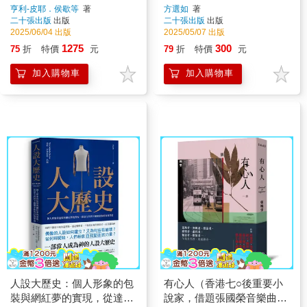
書：兩個英國女孩與歐陸、
利．伊凡獎得主繼《點心宮
亨利-皮耶．侯歇等
著
方選如
著
二十張出版
出版
二十張出版
出版
後窗與另幾宗謀殺、肝臟大
殿》又一天馬行空新作）
2025/06/04 出版
2025/05/07 出版
夫、通往死刑台的電梯）
1275
300
75
折
特價
元
79
折
特價
元
加入購物車
加入購物車
人設大歷史：個人形象的包
有心人（香港七○後重要小
裝與網紅夢的實現，從達文
說家，借題張國榮音樂曲目