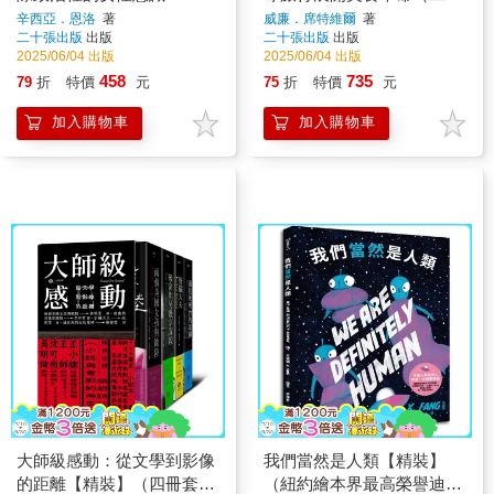
套書：外出用餐＋美食冒險
辛西亞．恩洛
著
威廉．席特維爾
著
二十張出版
出版
二十張出版
出版
中）
2025/06/04 出版
2025/06/04 出版
458
735
79
折
特價
元
75
折
特價
元
加入購物車
加入購物車
大師級感動：從文學到影像
我們當然是人類【精裝】
的距離【精裝】（四冊套
（紐約繪本界最高榮譽迪