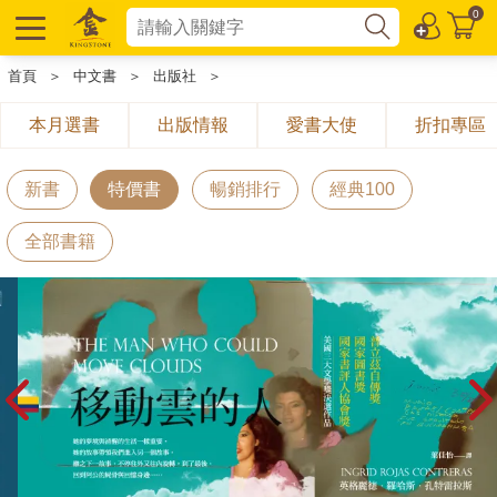
0
首頁
＞
中文書
＞
出版社
＞
本月選書
出版情報
愛書大使
折扣專區
新書
特價書
暢銷排行
經典100
全部書籍