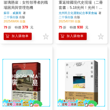
玻璃懸崖：女性領導者的職
重返韓國現代史現場（二冊
場困局與管理危機
套書：5.18光州！光州！＋
濟州四．三）
蘇菲．威廉斯
著
光州民主化運動紀念事業會編
著
二十張出版
出版
二十張出版
出版
2025/08/06 出版
2025/07/30 出版
379
930
79
折
特價
元
75
折
特價
元
加入購物車
加入購物車