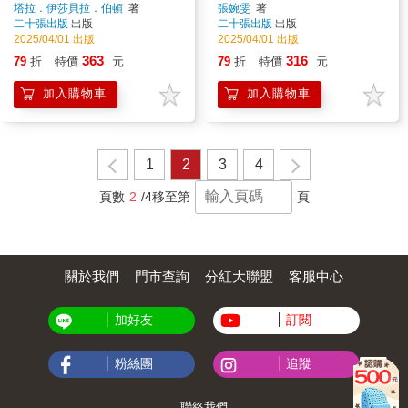
西到卡戴珊家族的自我塑造
的短篇小說集）
塔拉．伊莎貝拉．伯頓
著
張婉雯
著
二十張出版
出版
二十張出版
出版
2025/04/01 出版
2025/04/01 出版
363
316
79
折
特價
元
79
折
特價
元
加入購物車
加入購物車
1
2
3
4
頁數
2
/4
移至第
頁
關於我們
門市查詢
分紅大聯盟
客服中心
加好友
訂閱
粉絲團
追蹤
聯絡我們