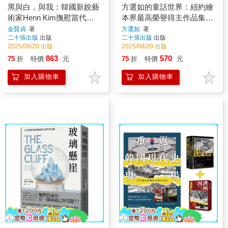
黑與白，與我：韓國新銳藝
方選如的童話世界：紐約繪
術家Henn Kim撫慰當代心
本界最高榮譽得主作品集
靈的療癒創作【限量附贈
【限量附贈「探索宇宙」身
金賢貞
著
方選如
著
二十張出版
出版
二十張出版
出版
2026年曆卡組】（二冊套
高成長尺】（二冊套書：點
2025/08/20 出版
2025/08/20 出版
書：I NEED ART＋無人知
心宮殿＋我們當然是人類）
863
570
75
折
特價
元
75
折
特價
元
曉的美麗宇宙）
加入購物車
加入購物車