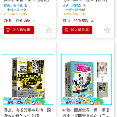
提姆．安得森
著
提姆．安得森
著
二十張出版
出版
二十張出版
出版
2025/07/02 出版
2025/07/02 出版
695
695
79
折
特價
元
79
折
特價
元
加入購物車
加入購物車
香蕉、海灘與軍事基地：國
味蕾打開新世界：用一場環
際政治裡的女性意識
球旅行展開美食革命（二冊