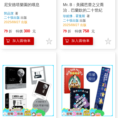
尼安德塔樂園的嘆息
Mr. B：美國芭蕾之父喬
治．巴蘭欽的二十世紀
郭品潔
著
珍妮佛．霍曼斯
著
二十張出版
出版
二十張出版
出版
2025/08/27 出版
2025/08/27 出版
300
758
79
折
特價
元
79
折
特價
元
加入購物車
加入購物車