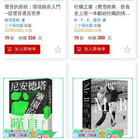
聲音的形狀：環境錄音入門
牡蠣之書（費雪經典．飲食
─從聲音遇見世界
史上第一本獻給牡蠣的情
書）
柳澤英輔
著
M．F．K．費雪
著
二十張出版
出版
二十張出版
出版
2025/10/01 出版
2025/10/01 出版
316
300
79
折
特價
元
79
折
特價
元
加入購物車
加入購物車