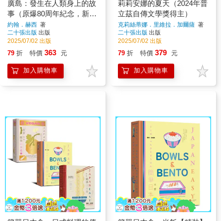
廣島：發生在人類身上的故
莉莉安娜的夏天（2024年普
事（原爆80周年紀念，新新
立茲自傳文學獎得主）
聞主義寫作先驅）
約翰．赫西
著
克莉絲蒂娜．里維拉．加爾薩
著
二十張出版
出版
二十張出版
出版
2025/07/02 出版
2025/07/02 出版
363
379
79
折
特價
元
79
折
特價
元
加入購物車
加入購物車