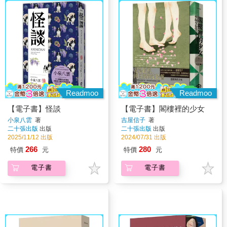
Readmoo
Readmoo
【電子書】怪談
【電子書】閣樓裡的少女
小泉八雲
著
吉屋信子
著
二十張出版
出版
二十張出版
出版
2025/11/12 出版
2024/07/31 出版
266
280
特價
元
特價
元
電子書
電子書