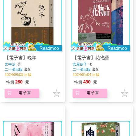
Readmoo
Readmoo
【電子書】晚年
【電子書】花物語
太宰治
著
吉屋信子
著
二十張出版
出版
二十張出版
出版
2024/06/05 出版
2024/01/04 出版
280
490
特價
元
特價
元
電子書
電子書