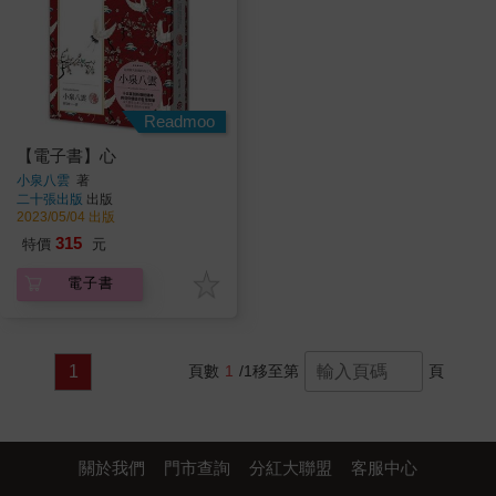
Readmoo
【電子書】心
小泉八雲
著
二十張出版
出版
2023/05/04 出版
315
特價
元
電子書
1
頁數
1
/1
移至第
頁
關於我們
門市查詢
分紅大聯盟
客服中心