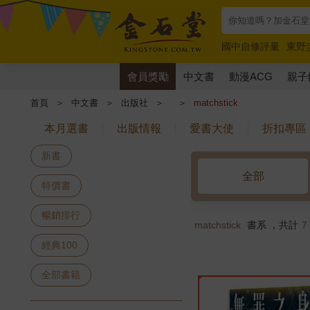
國中自修評量
東野
唯紅花綻放
奧德賽
會員獎勵
中文書
動漫ACG
親子
首頁
＞
中文書
＞
出版社
＞
＞
matchstick
本月選書
出版情報
愛書大使
折扣專區
新書
全部
特價書
暢銷排行
matchstick
書系 ，共計
7
經典100
全部書籍