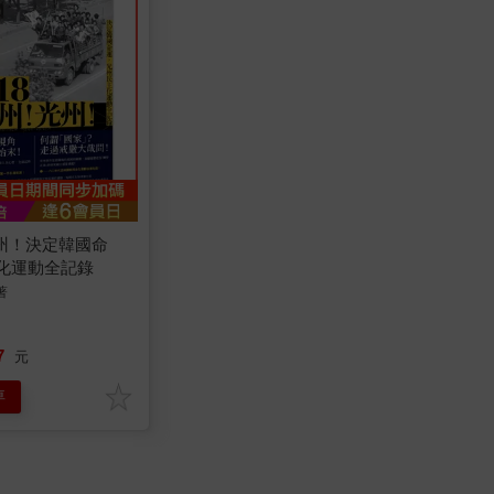
光州！決定韓國命
化運動全記錄
著
7
元
車