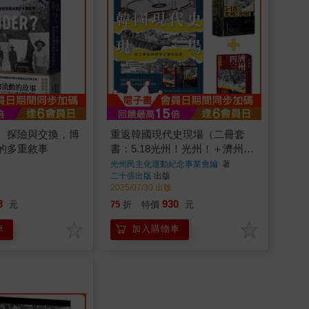
、探險與交換，博
重返韓國現代史現場（二冊套
的多重敘事
書：5.18光州！光州！＋濟州
四．三）
光州民主化運動紀念事業會編
著
二十張出版
出版
2025/07/30 出版
3
930
元
75
折
特價
元
車
加入購物車