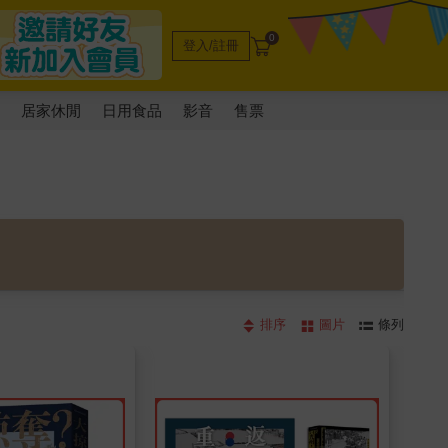
0
登入/註冊
電
居家休閒
日用食品
影音
售票
排序
圖片
條列