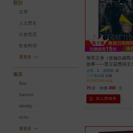
類別
文學
人文歷史
社會哲思
飲食料理
無罪之身（改編自越戰
故事——普立茲獎得主
K．謝普勒最新史詩鉅
大衛．K．謝普勒
著
書系
二十張出版
出版
2026/03/04 出版
flow
490
79
折
特價
元
harvest
加入購物車
identity
echo