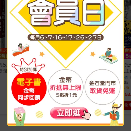
的故事
香蕉、海灘與軍事基地：國際政
5.18光州！
新聞主義
治裡的女性意識
運，光州民主
辛西亞．恩洛
著
黃晳暎、李在儀
二十張出版
出版
二十張出版
出版
2025/06/04 出版
2025/01/02 出版
458
53
79
折
特價
元
79
折
特價
加入購物車
加入購物