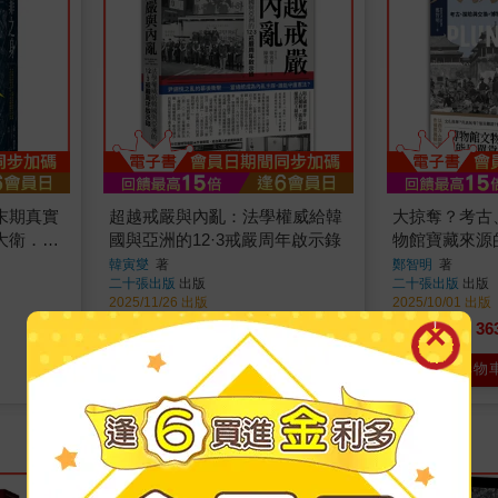
末期真實
超越戒嚴與內亂：法學權威給韓
大掠奪？考古
大衛．
國與亞洲的12·3戒嚴周年啟示錄
物館寶藏來源
作）
韓寅燮
著
鄭智明
著
二十張出版
出版
二十張出版
出版
2025/11/26 出版
2025/10/01 出版
442
36
79
折
特價
元
79
折
特價
加入購物車
加入購物