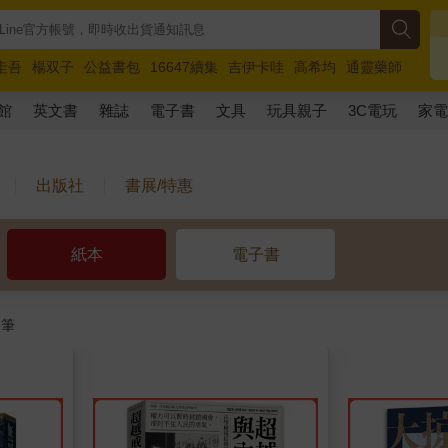
圭吾
楊双子
公益書包
16647續集
吉伊卡哇
高希均
通靈藥師
路邊攤新作
馬斯克
玩具總動員5
超慢跑
館
英文書
雜誌
電子書
文具
玩具親子
3C電玩
家
出版社
書展/特惠
紙本
電子書
筆