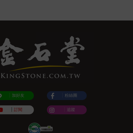
加好友
粉絲團
訂閱
追蹤