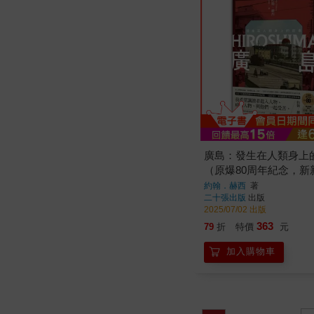
廣島：發生在人類身上
（原爆80周年紀念，新
寫作先驅）
約翰．赫西
著
二十張出版
出版
2025/07/02 出版
363
79
折
特價
元
加入購物車