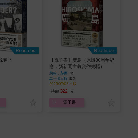
Readmoo
Readmoo
掠奪？
【電子書】廣島（原爆80周年紀
念，新新聞主義寫作先驅）
約翰．赫西
著
二十張出版
出版
2025/07/02 出版
322
特價
元
電子書