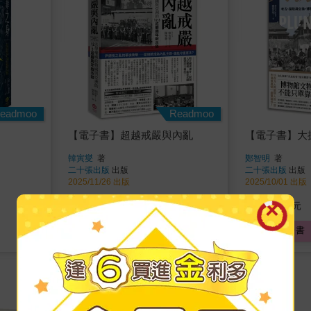
eadmoo
Readmoo
【電子書】超越戒嚴與內亂
【電子書】大
韓寅燮
著
鄭智明
著
二十張出版
出版
二十張出版
出版
2025/11/26 出版
2025/10/01 出版
392
322
特價
元
特價
元
電子書
電子書