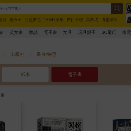
圭吾
楊双子
公益書包
16647續集
吉伊卡哇
高希均
通靈藥師
路邊攤新作
馬斯克
玩具總動員5
超慢跑
館
英文書
雜誌
電子書
文具
玩具親子
3C電玩
家
出版社
書展/特惠
紙本
電子書
筆