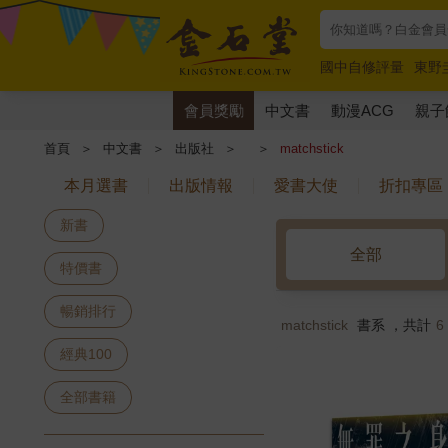
國中自修評量
東野
唯紅花綻放
奧德賽
會員獎勵
中文書
動漫ACG
親子
首頁
＞
中文書
＞
出版社
＞
＞
matchstick
本月選書
出版情報
愛書大使
折扣專區
新書
全部
特價書
暢銷排行
matchstick
書系 ，共計
6
經典100
全部書籍