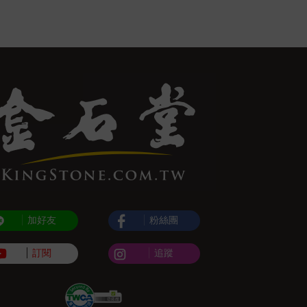
加好友
粉絲團
訂閱
追蹤