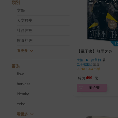
類別
文學
人文歷史
社會哲思
飲食料理
R
【電子書】無罪之身
大衛．K．謝普勒
著
二十張出版
出版
書系
2026/03/04 出版
flow
499
特價
元
harvest
電子書
identity
echo