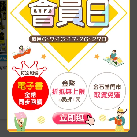
eadmoo
Readmoo
與軍事基
【電子書】5.18光州！光州！
黃晳暎、李在儀
著
二十張出版
出版
2025/01/02 出版
476
特價
元
電子書