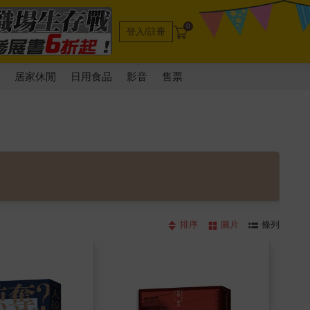
0
登入/註冊
電
居家休閒
日用食品
影音
售票
排序
圖片
條列