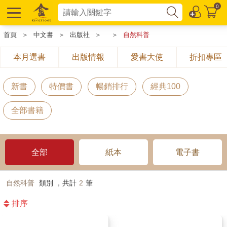
0
首頁
＞
中文書
＞
出版社
＞
＞
自然科普
本月選書
出版情報
愛書大使
折扣專區
新書
特價書
暢銷排行
經典100
全部書籍
全部
紙本
電子書
自然科普
類別 ，共計
2
筆
排序