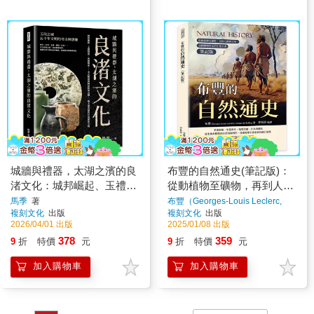
城牆與禮器，太湖之濱的良
布豐的自然通史(筆記版)：
渚文化：城邦崛起、玉禮制
從動植物至礦物，再到人類
度、巫師傳承……考古實證
與文明，法國博物學家的生
馬季
著
布豐（Georges-Louis Leclerc,
Comte de Buffon）
著
複刻文化
出版
複刻文化
出版
與神話敘事交織，一窺太湖
態全書
2026/04/01 出版
2025/01/08 出版
流域的史前聚落文明
378
359
9
折
特價
元
9
折
特價
元
加入購物車
加入購物車