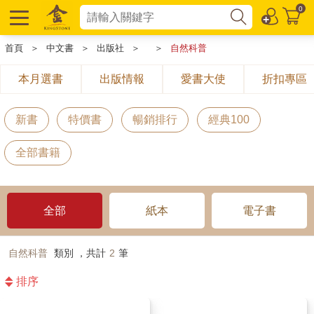
0
首頁
＞
中文書
＞
出版社
＞
＞
自然科普
本月選書
出版情報
愛書大使
折扣專區
新書
特價書
暢銷排行
經典100
全部書籍
全部
紙本
電子書
自然科普
類別 ，共計
2
筆
排序