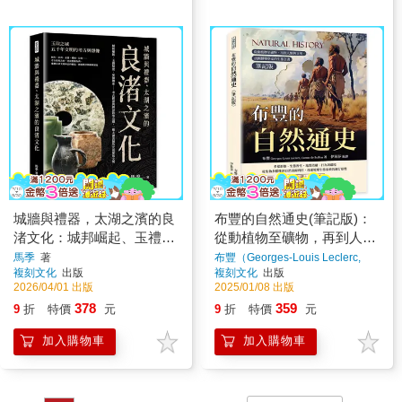
城牆與禮器，太湖之濱的良
布豐的自然通史(筆記版)：
渚文化：城邦崛起、玉禮制
從動植物至礦物，再到人類
度、巫師傳承……考古實證
與文明，法國博物學家的生
馬季
著
布豐（Georges-Louis Leclerc,
Comte de Buffon）
著
複刻文化
出版
複刻文化
出版
與神話敘事交織，一窺太湖
態全書
2026/04/01 出版
2025/01/08 出版
流域的史前聚落文明
378
359
9
折
特價
元
9
折
特價
元
加入購物車
加入購物車