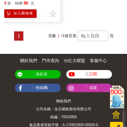
90
9
折
特價
元
加入購物車
1
頁數
1
/1
移至第
頁
關於我們
門市查詢
分紅大聯盟
客服中心
加好友
訂閱
粉絲團
追蹤
聯絡我們
公司名稱：金石網絡股份有限公司
會
統編 : 70832800
食品業者登錄字號：A-170832800-00000-6