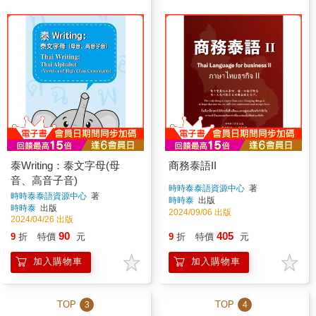
泰Writing：泰文字母(母
商務泰語II
音、高音子音)
時時泰泰語資源中心
著
時時泰泰語資源中心
著
時時泰
出版
時時泰
出版
2024/09/06 出版
2024/04/26 出版
90
405
9
折
特價
元
9
折
特價
元
加入購物車
加入購物車
TOP
TOP
3
4