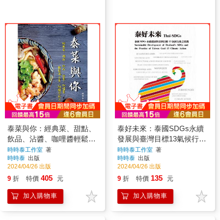
泰菜與你：經典菜、甜點、
泰好未來：泰國SDGs永續
飲品、沾醬、咖哩醬輕鬆端
發展與臺灣目標13氣候行動
上桌
之實踐
時時泰工作室
著
時時泰工作室
著
時時泰
出版
時時泰
出版
2024/04/26 出版
2024/04/26 出版
405
135
9
折
特價
元
9
折
特價
元
加入購物車
加入購物車