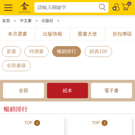
0
首頁
＞
中文書
＞
出版社
＞
本月選書
出版情報
愛書大使
折扣專區
新書
特價書
暢銷排行
經典100
全部書籍
全部
紙本
電子書
暢銷排行
TOP
TOP
1
2