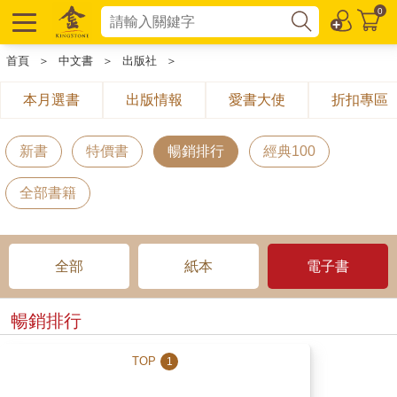
0
首頁
＞
中文書
＞
出版社
＞
本月選書
出版情報
愛書大使
折扣專區
新書
特價書
暢銷排行
經典100
全部書籍
全部
紙本
電子書
暢銷排行
TOP
1