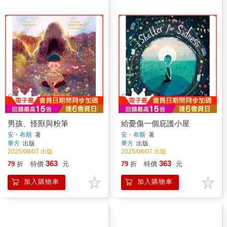
男孩、怪獸與粉筆
給憂傷一個庇護小屋
安・布斯
著
安・布斯
著
畢方
出版
畢方
出版
2025/08/07 出版
2025/08/07 出版
363
363
79
折
特價
元
79
折
特價
元
加入購物車
加入購物車