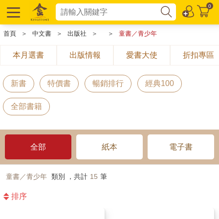
0
首頁
＞
中文書
＞
出版社
＞
＞
童書／青少年
本月選書
出版情報
愛書大使
折扣專區
新書
特價書
暢銷排行
經典100
全部書籍
全部
紙本
電子書
童書／青少年
類別 ，共計
15
筆
排序