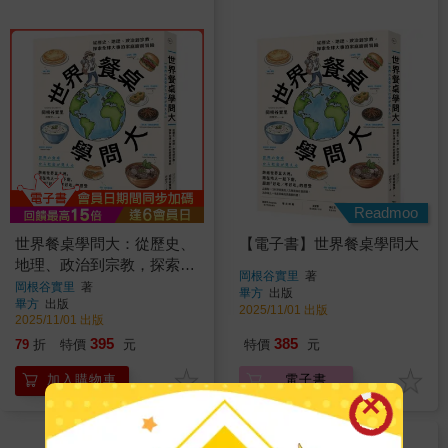
Readmoo
世界餐桌學問大：從歷史、
【電子書】世界餐桌學問大
地理、政治到宗教，探索全
岡根谷實里
著
球大事的家庭廚房冒險
岡根谷實里
著
畢方
出版
畢方
出版
2025/11/01 出版
2025/11/01 出版
395
385
79
折
特價
元
特價
元
加入購物車
電子書