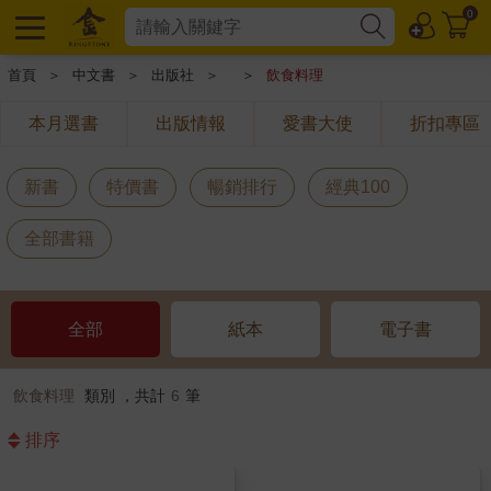
0
首頁
＞
中文書
＞
出版社
＞
＞
飲食料理
本月選書
出版情報
愛書大使
折扣專區
新書
特價書
暢銷排行
經典100
全部書籍
全部
紙本
電子書
飲食料理
類別 ，共計
6
筆
排序