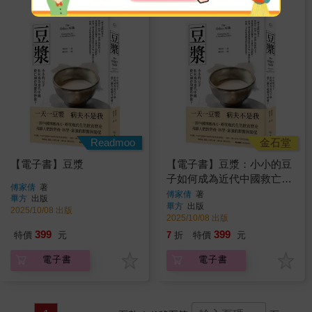
Readmoo
金石堂
【電子書】豆漿
【電子書】豆漿：小小的豆
子如何成為近代中國救亡圖
傅家倩
著
存的靈丹妙藥？
傅家倩
著
畢方
出版
畢方
出版
2025/10/08 出版
2025/10/08 出版
399
399
特價
元
7
折
特價
元
電子書
電子書