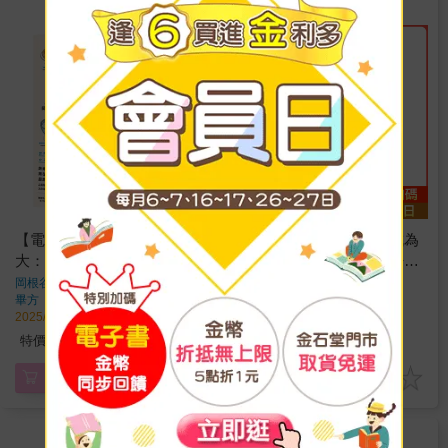
金石堂
【電子書】世界餐桌學問
豆漿：小小的豆子如何成為
大：從歷史、地理、政治到
近代中國救亡圖存的靈丹妙
宗教，探索全球大事的家庭
藥？
岡根谷實里
著
傅家倩
著
畢方
出版
畢方
出版
廚房冒險
2025/11/01 出版
2025/10/08 出版
385
450
特價
元
79
折
特價
元
電子書
加入購物車