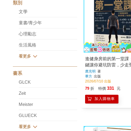
類別
文學
童書/青少年
心理勵志
生活風格
進健身房前的第一堂課：
鍵讓你避坑防雷，少走
應充明
著
書系
畢方
出版
2026/07/10 出版
GLCK
331
79
折
特價
元
Zeit
加入購物車
Meister
GLUECK