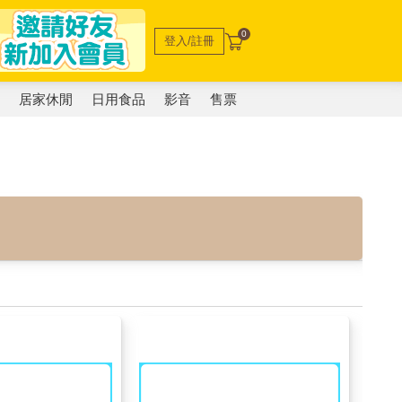
0
登入/註冊
電
居家休閒
日用食品
影音
售票