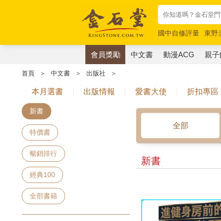
國中自修評量
東野
唯紅花綻放
奧德賽
會員獎勵
中文書
動漫ACG
親子
首頁
＞
中文書
＞
出版社
＞
本月選書
出版情報
愛書大使
折扣專區
新書
全部
特價書
暢銷排行
新書
經典100
全部書籍