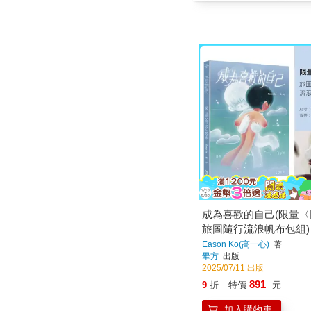
成為喜歡的自己(限量
旅圖隨行流浪帆布包組)
Eason Ko(高一心)
著
畢方
出版
2025/07/11 出版
891
9
折
特價
元
加入購物車