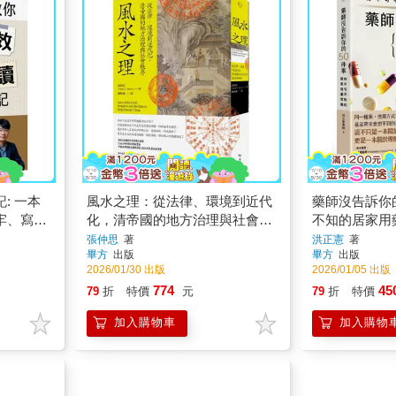
: 一本
風水之理：從法律、環境到近代
藥師沒告訴你
牢、寫得
化，清帝國的地方治理與社會秩
不知的居家用
序
張仲思
著
洪正憲
著
畢方
出版
畢方
出版
2026/01/30 出版
2026/01/05 出版
774
45
79
折
特價
元
79
折
特價
加入購物車
加入購物