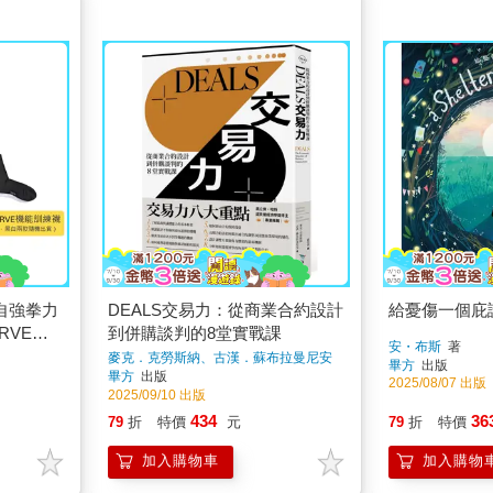
自強拳力
DEALS交易力：從商業合約設計
給憂傷一個庇
RVE機
到併購談判的8堂實戰課
安・布斯
著
麥克．克勞斯納、古漢．蘇布拉曼尼安
畢方
出版
著
畢方
出版
2025/08/07 出版
2025/09/10 出版
434
36
79
折
特價
元
79
折
特價
加入購物車
加入購物