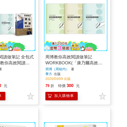
閱讀做筆記 全包式
周博教你高效閱讀做筆記
博教你高效閱讀做
WORKBOOK(「康乃爾高效執
周博教你高效閱讀
行筆記」「紅綠燈錯題修正筆
著
周博（周柏均）
著
畢方
出版
BOOK三冊(「康
記」「WEF體驗式筆記」全3
2026/04/09 出版
筆記」「紅綠燈錯
冊，不分售)
0
300
元
79
折
特價
元
「WEF體驗式筆
車
加入購物車