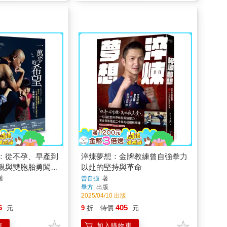
：從不孕、早產到
淬煉夢想：金牌教練曾自強拳力
親與雙胞胎勇闖世
以赴的堅持與革命
著
曾自強
著
畢方
出版
2025/04/10 出版
6
405
元
9
折
特價
元
車
加入購物車