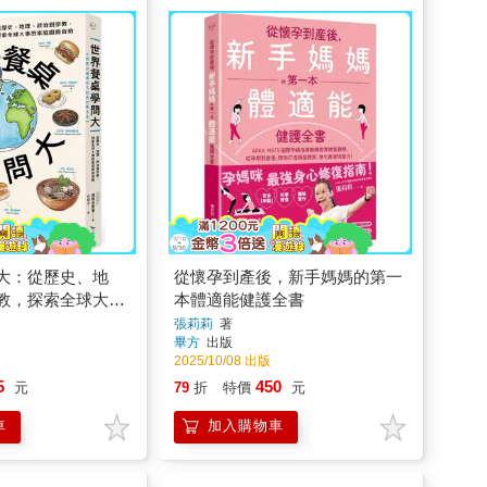
大：從歷史、地
從懷孕到產後，新手媽媽的第一
教，探索全球大事
本體適能健護全書
險
張莉莉
著
畢方
出版
2025/10/08 出版
5
450
元
79
折
特價
元
車
加入購物車