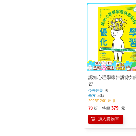
認知心理學家告訴你如
習
今井睦美
著
畢方
出版
2025/12/01 出版
379
79
折
特價
元
加入購物車