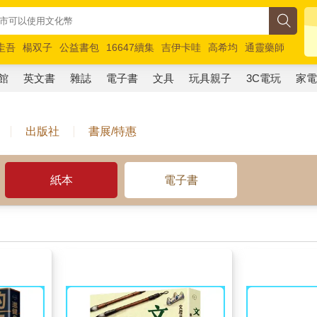
圭吾
楊双子
公益書包
16647續集
吉伊卡哇
高希均
通靈藥師
路邊攤新作
馬斯克
玩具總動員5
超慢跑
館
英文書
雜誌
電子書
文具
玩具親子
3C電玩
家
出版社
書展/特惠
紙本
電子書