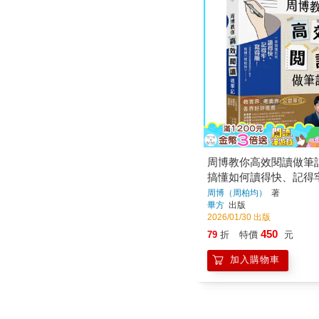
周博教你高效閱讀做筆記
搞懂如何讀得快、記得
順！
周博（周柏均）
著
畢方
出版
2026/01/30 出版
450
79
折
特價
元
加入購物車