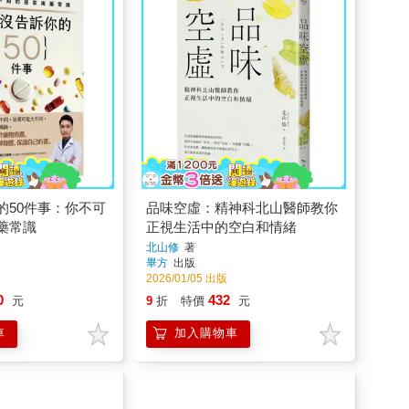
的50件事：你不可
品味空虛：精神科北山醫師教你
藥常識
正視生活中的空白和情緒
北山修
著
畢方
出版
2026/01/05 出版
0
432
元
9
折
特價
元
車
加入購物車