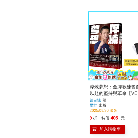
淬煉夢想：金牌教練曾
以赴的堅持與革命【VE
能訓練襪限量贈品版】
曾自強
著
畢方
出版
2025/09/20 出版
405
9
折
特價
元
加入購物車