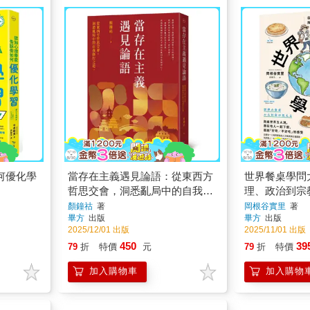
何優化學
當存在主義遇見論語：從東西方
世界餐桌學問
哲思交會，洞悉亂局中的自我修
理、政治到宗
行之道
的家庭廚房冒
顏鐘祜
著
岡根谷實里
著
畢方
出版
畢方
出版
2025/12/01 出版
2025/11/01 出版
450
39
79
折
特價
元
79
折
特價
加入購物車
加入購物