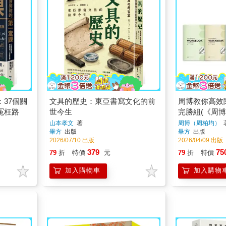
37個關
文具的歷史：東亞書寫文化的前
周博教你高效
冤枉路
世今生
完勝組(《周
筆記》單書+
山本孝文
著
周博（周柏均）
畢方
出版
畢方
出版
做筆記WORK
2026/07/10 出版
2026/04/09 出版
乃爾高效執行
379
75
79
折
特價
元
79
折
特價
題修正筆記」
記」)
加入購物車
加入購物