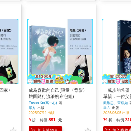
〈回家〉
成為喜歡的自己(限量〈背影〉
一萬步的希望
旅圖隨行流浪帆布包組)
單親，一位父
界的英雄之旅
Eason Ko(高一心)
著
戴維思、宋燕如
畢方
出版
畢方
出版
2025/07/11 出版
2025/06/05 出版
891
31
9
折
特價
元
79
折
特價
加入購物車
加入購物