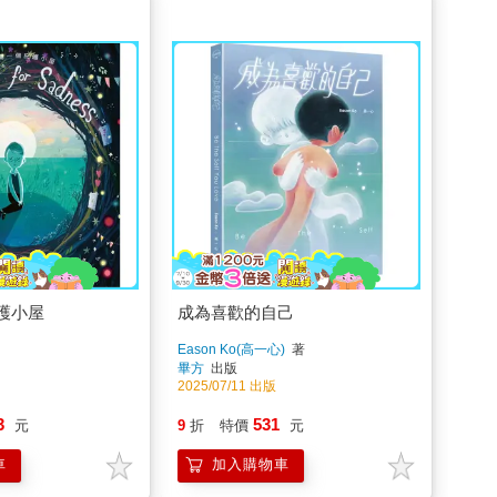
護小屋
成為喜歡的自己
Eason Ko(高一心)
著
畢方
出版
2025/07/11 出版
3
531
元
9
折
特價
元
車
加入購物車