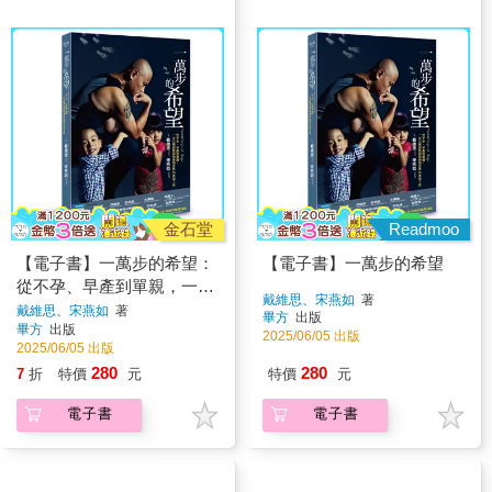
金石堂
Readmoo
【電子書】一萬步的希望：
【電子書】一萬步的希望
從不孕、早產到單親，一位
戴維思、宋燕如
著
父親與雙胞胎勇闖世界的英
戴維思、宋燕如
著
畢方
出版
畢方
出版
雄之旅
2025/06/05 出版
2025/06/05 出版
280
280
7
折
特價
元
特價
元
電子書
電子書