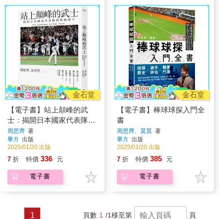
金石堂
金石堂
【電子書】站上顛峰的武
【電子書】棒球球探入門全
士：揭開日本國家代表隊的
書
強盛祕辛
周思齊
著
周思齊、莫莫
著
畢方
出版
畢方
出版
2025/01/20 出版
2025/01/20 出版
336
385
7
折
特價
元
7
折
特價
元
電子書
電子書
1
頁數
1
/1
移至第
頁