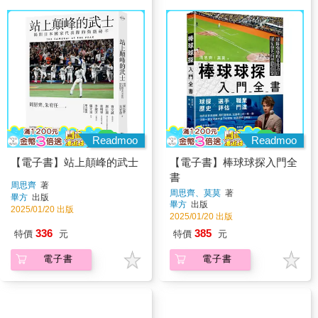
Readmoo
Readmoo
【電子書】站上顛峰的武士
【電子書】棒球球探入門全
書
周思齊
著
周思齊、莫莫
著
畢方
出版
畢方
出版
2025/01/20 出版
2025/01/20 出版
336
385
特價
元
特價
元
電子書
電子書