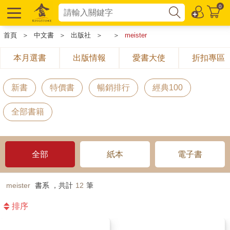
0
首頁
＞
中文書
＞
出版社
＞
＞
meister
本月選書
出版情報
愛書大使
折扣專區
新書
特價書
暢銷排行
經典100
全部書籍
全部
紙本
電子書
meister
書系 ，共計
12
筆
排序