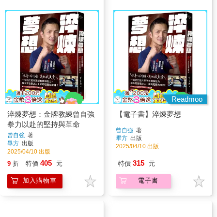
Readmoo
淬煉夢想：金牌教練曾自強
【電子書】淬煉夢想
拳力以赴的堅持與革命
曾自強
著
曾自強
著
畢方
出版
畢方
出版
2025/04/10 出版
2025/04/10 出版
405
315
9
折
特價
元
特價
元
加入購物車
電子書