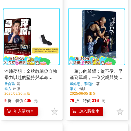
淬煉夢想：金牌教練曾自強
一萬步的希望：從不孕、早
拳力以赴的堅持與革命
產到單親，一位父親與雙胞
【VERVE機能訓練襪限量
胎勇闖世界的英雄之旅
曾自強
著
戴維思、宋燕如
著
畢方
出版
畢方
出版
贈品版】
2025/09/20 出版
2025/06/05 出版
405
316
9
折
特價
元
79
折
特價
元
加入購物車
加入購物車