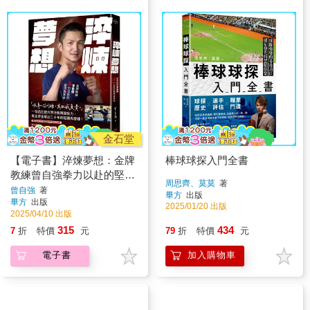
金石堂
【電子書】淬煉夢想：金牌
棒球球探入門全書
教練曾自強拳力以赴的堅持
周思齊、莫莫
著
與革命
曾自強
著
畢方
出版
畢方
出版
2025/01/20 出版
2025/04/10 出版
315
434
7
折
特價
元
79
折
特價
元
電子書
加入購物車