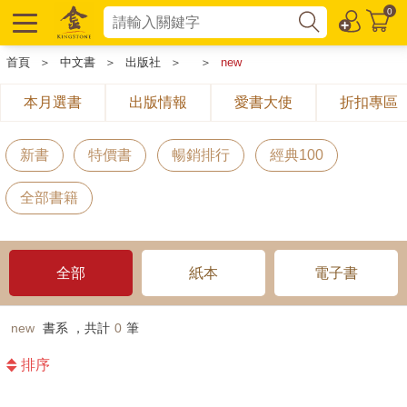
0
首頁
＞
中文書
＞
出版社
＞
＞
new
本月選書
出版情報
愛書大使
折扣專區
新書
特價書
暢銷排行
經典100
全部書籍
全部
紙本
電子書
new
書系 ，共計
0
筆
排序