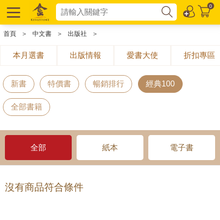
0
首頁
＞
中文書
＞
出版社
＞
本月選書
出版情報
愛書大使
折扣專區
新書
特價書
暢銷排行
經典100
全部書籍
全部
紙本
電子書
沒有商品符合條件