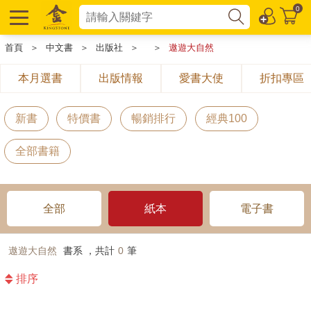
0
首頁
＞
中文書
＞
出版社
＞
＞
遨遊大自然
本月選書
出版情報
愛書大使
折扣專區
新書
特價書
暢銷排行
經典100
全部書籍
全部
紙本
電子書
遨遊大自然
書系 ，共計
0
筆
排序