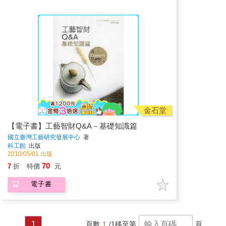
金石堂
【電子書】工藝智財Q&A－基礎知識篇
國立臺灣工藝研究發展中心
著
科工館
出版
2010/05/01 出版
70
7
折
特價
元
電子書
1
頁數
1
/1
移至第
頁