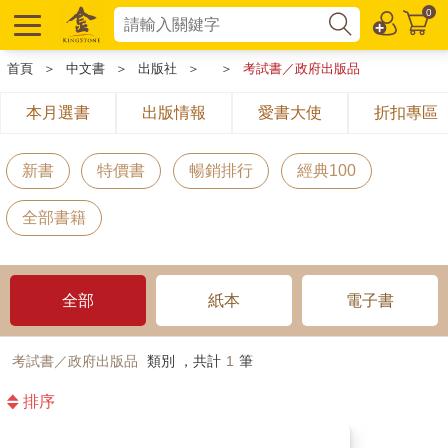
0
首頁
＞
中文書
＞
出版社
＞
＞
考試書／政府出版品
本月選書
出版情報
愛書大使
折扣專區
新書
特價書
暢銷排行
經典100
全部書籍
全部
紙本
電子書
考試書／政府出版品
類別 ，共計
1
筆
排序