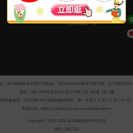
聯絡我們
大量採購
網站公告
福利平台
B2B供應鏈平台
Admin
稱：金石網絡股份有限公司
統編：70832800
食品業者登錄字號：A-170832800-00
地址：100 台灣台北市中正區汀州路三段 160巷 3號 2樓
89
客服傳真：(02)2364-4672(專線)
服務時間：週一至週五 9:30~12:30 | 14:00
客服信箱：https://www.kingstone.com.tw/qa/callme/
Copyright© 2000–2026 金石網絡股份有限公司
0806_a861311