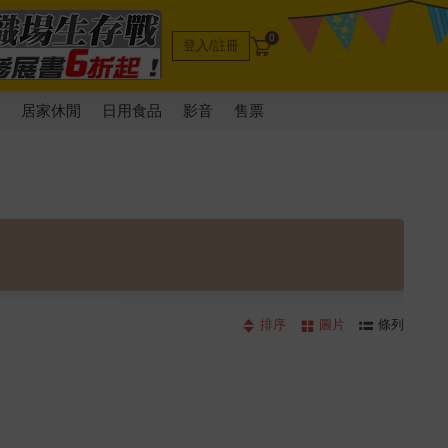
0
登入/註冊
電
居家休閒
日用食品
影音
售票
排序
圖片
條列