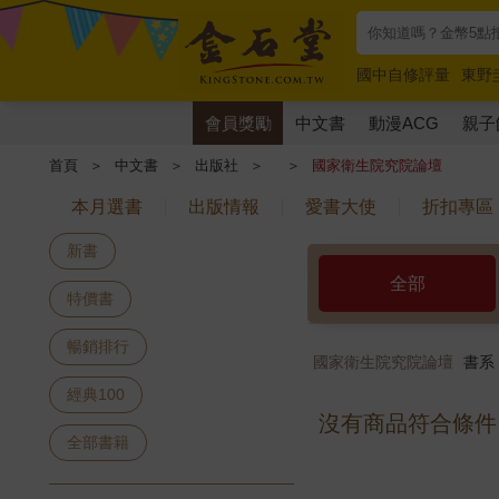
國中自修評量
東野
唯紅花綻放
奧德賽
會員獎勵
中文書
動漫ACG
親子
首頁
＞
中文書
＞
出版社
＞
＞
國家衛生院究院論壇
本月選書
出版情報
愛書大使
折扣專區
新書
全部
特價書
暢銷排行
國家衛生院究院論壇
書系
經典100
沒有商品符合條件
全部書籍