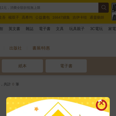
圭吾
楊双子
高希均
公益書包
16647續集
吉伊卡哇
通靈藥師
路邊攤新作
馬斯克
玩具總動員5
超慢跑
館
英文書
雜誌
電子書
文具
玩具親子
3C電玩
家
出版社
書展/特惠
紙本
電子書
 ，共計
0
筆