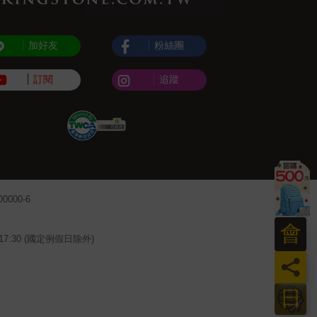
加好友
粉絲團
訂閱
追蹤
000-6
會
~17:30 (國定例假日除外)
員
日